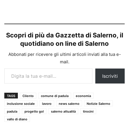
Scopri di più da Gazzetta di Salerno, il
quotidiano on line di Salerno
Abbonati per ricevere gli ultimi articoli inviati alla tua e-
mail.
Digita la tua e-mail...
Iscriviti
TAGS
Cilento
comune di padula
economia
inclusione sociale
lavoro
news salerno
Notizie Salerno
padula
progetto gol
salerno attualità
tirocini
vallo di diano