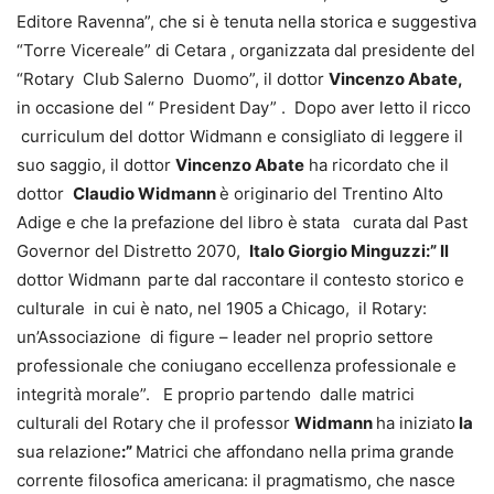
Editore Ravenna”, che si è tenuta nella storica e suggestiva
“Torre Vicereale” di Cetara , organizzata dal presidente del
“Rotary Club Salerno Duomo”, il dottor
Vincenzo Abate,
in occasione del “ President Day” . Dopo aver letto il ricco
curriculum del dottor Widmann e consigliato di leggere il
suo saggio, il dottor
Vincenzo Abate
ha ricordato che il
dottor
Claudio Widmann
è originario del Trentino Alto
Adige e che la prefazione del libro è stata curata dal Past
Governor del Distretto 2070,
Italo Giorgio Minguzzi:” Il
dottor Widmann
parte dal raccontare il contesto storico e
culturale in cui è nato, nel 1905 a Chicago, il Rotary:
un’Associazione di figure – leader nel proprio settore
professionale che coniugano eccellenza professionale e
integrità morale”. E proprio partendo dalle matrici
culturali del Rotary che il professor
Widmann
ha iniziato
la
sua relazione
:”
Matrici che affondano nella prima grande
corrente filosofica americana: il pragmatismo, che nasce