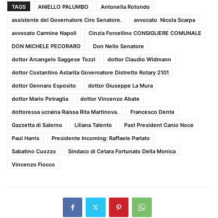
TAGS
ANIELLO PALUMBO
Antonella Rotondo
assistente del Governatore Ciro Senatore.
avvocato Nicola Scarpa
avvocato Carmine Napoli
Cinzia Forcellino CONSIGLIERE COMUNALE
DON MICHELE PECORARO
Don Nello Senatore
dottor Arcangelo Saggese Tozzi
dottor Claudio Widmann
dottor Costantino Astarita Governatore Distretto Rotary 2101
dottor Gennaro Esposito
dottor Giuseppe La Mura
dottor Mario Petraglia
dottor Vincenzo Abate
dottoressa ucraina Raissa Rita Martinova.
Francesco Dente
Gazzetta di Salerno
Liliana Talento
Past President Canio Noce
Paul Harris
Presidente Incoming: Raffaele Parlato
Sabatino Cuozzo
Sindaco di Cetara Fortunato Della Monica
Vincenzo Fiocco