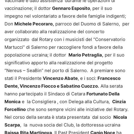
Vaccinale e dato assistenza durante le operazioni di
vaccinazione; il dottor
Gennaro Esposito
, per il suo
impegno nel volontariato a favore delle famiglie indigenti;
Don
Michele Pecoraro,
parroco del Duomo di Salerno, per
aver collaborato alla realizzazione del concerto
organizzato dal Rotary con i musicisti del “Conservatorio
Martucci” di Salerno per raccogliere fondi a favore della
popolazione ucraina; il dottor
Mario Petraglia,
per il suo
significativo apporto alla realizzazione del progetto
“Nereus – SeaBin” nel porto di Salerno. A premiare sono
stati il Presidente
Vincenzo Abate
, e i soci:
Francesco
Dente, Vincenzo Fiocco e Sabatino Cuozzo.
Alla serata
hanno partecipato il Sindaco di Cetara
Fortunato Della
Monica
e la Consigliera , con Delega alla Cultura,
Cinzia
Forcellino
che sono sempre vicini alle iniziative del Rotary.
Nel corso della serata è stata presentata dal socio
Nicola
Scarpa
, la nuova socia del Club, la dottoressa ucraina
Raissa
Rita Martinova
. Il Past President
Canio Noce
ha