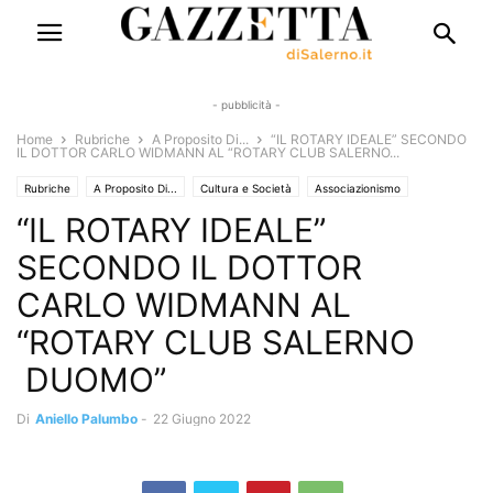
- pubblicità -
Home
Rubriche
A Proposito Di...
“IL ROTARY IDEALE” SECONDO
IL DOTTOR CARLO WIDMANN AL “ROTARY CLUB SALERNO...
Rubriche
A Proposito Di...
Cultura e Società
Associazionismo
“IL ROTARY IDEALE”
Chiacchiere&Caffe'
Emergenza Coronavirus - Covid 19
Eventi e Manifestazioni
Libri e Poesia
Lo Stivale Positivo
Solo Annunci
SECONDO IL DOTTOR
CARLO WIDMANN AL
“ROTARY CLUB SALERNO
DUOMO”
Di
Aniello Palumbo
-
22 Giugno 2022