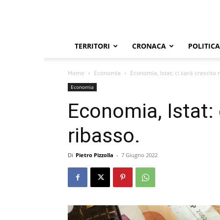
TERRITORI
CRONACA
POLITICA
Home
Economia
Economia, Istat: ci sarà crescita 
Economia
Economia, Istat: 
ribasso.
Di
Pietro Pizzolla
-
7 Giugno 2022