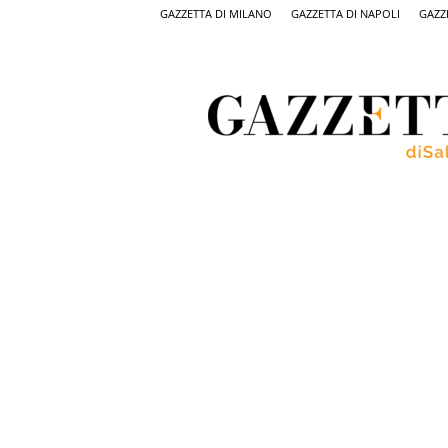
GAZZETTA DI MILANO
GAZZETTA DI NAPOLI
GAZZ
Gazzetta
di
Salerno,
il
quotidiano
on
line
di
Salerno