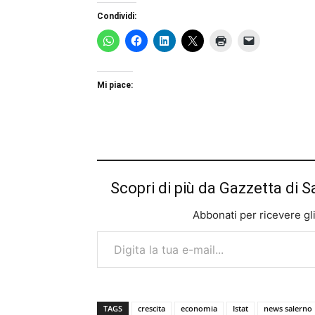
Condividi:
Mi piace:
Scopri di più da Gazzetta di S
Abbonati per ricevere gli u
Digita la tua e-mail...
TAGS
crescita
economia
Istat
news salerno