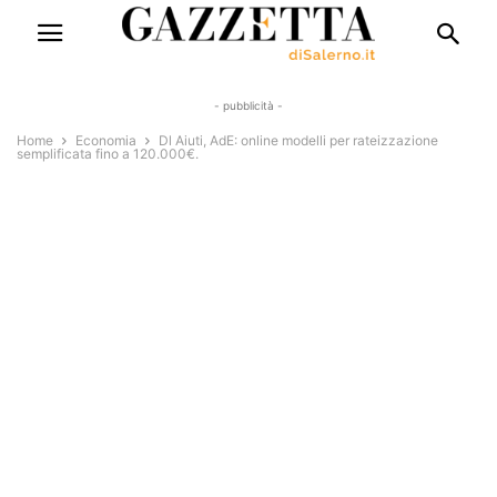
- pubblicità -
Home
Economia
Dl Aiuti, AdE: online modelli per rateizzazione
semplificata fino a 120.000€.