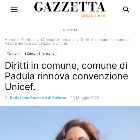
- pubblicità -
Home
Territori
I Comuni informano
Diritti in comune, comune di
Padula rinnova convenzione Unicef.
Territori
I Comuni informano
Diritti in comune, comune di
Padula rinnova convenzione
Unicef.
Di
Redazione Gazzetta di Salerno
-
23 Maggio 2023