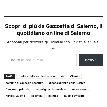
Scopri di più da Gazzetta di Salerno, il
quotidiano on line di Salerno
Abbonati per ricevere gli ultimi articoli inviati alla tua e-
mail.
Digita la tua e-mail...
Iscriviti
TAGS
basilica della santissima annunziata
Cilento
comune di capaccio paestum
diocesi di vallo della lucania
francesco palumbo
monsignor ciro miniero
news salerno
Notizie Salerno
paestum
politica
salerno attualità