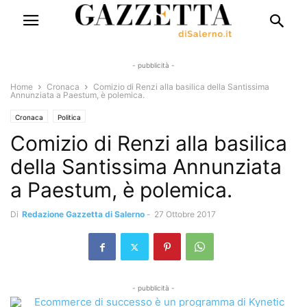
- pubblicità -
Home
Cronaca
Comizio di Renzi alla basilica della Santissima
Annunziata a Paestum, è polemica.
Cronaca
Politica
Comizio di Renzi alla basilica
della Santissima Annunziata
a Paestum, è polemica.
Di
Redazione Gazzetta di Salerno
-
27 Ottobre 2017
- pubblicità -