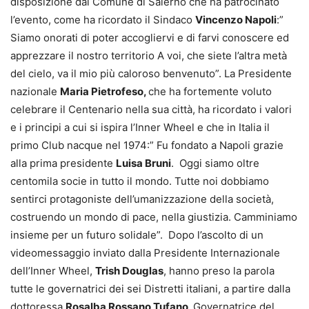
disposizione dal Comune di Salerno che ha patrocinato
l’evento, come ha ricordato il Sindaco
Vincenzo Napoli
:”
Siamo onorati di poter accogliervi e di farvi conoscere ed
apprezzare il nostro territorio A voi, che siete l’altra metà
del cielo, va il mio più caloroso benvenuto”. La Presidente
nazionale
Maria Pietrofeso,
che ha fortemente voluto
celebrare il Centenario nella sua città, ha ricordato i valori
e i principi a cui si ispira l’Inner Wheel e che in Italia il
primo Club nacque nel 1974:” Fu fondato a Napoli grazie
alla prima presidente
Luisa Bruni
. Oggi siamo oltre
centomila socie in tutto il mondo. Tutte noi dobbiamo
sentirci protagoniste dell’umanizzazione della società,
costruendo un mondo di pace, nella giustizia. Camminiamo
insieme per un futuro solidale”. Dopo l’ascolto di un
videomessaggio inviato dalla Presidente Internazionale
dell’Inner Wheel,
Trish Douglas
, hanno preso la parola
tutte le governatrici dei sei Distretti italiani, a partire dalla
dottoressa
Rosalba Rossano Tufano,
Governatrice del