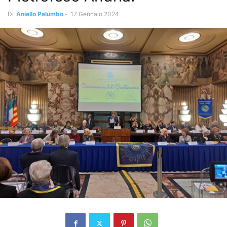
Di
Aniello Palumbo
-
17 Gennaio 2024