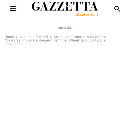
- pubblicità -
Home
Cultura e Società
Associazionismo
A Salerno le
“Celebrazioni del Centenario” dell’Inner Wheel Italia. 350 socie
provenienti...