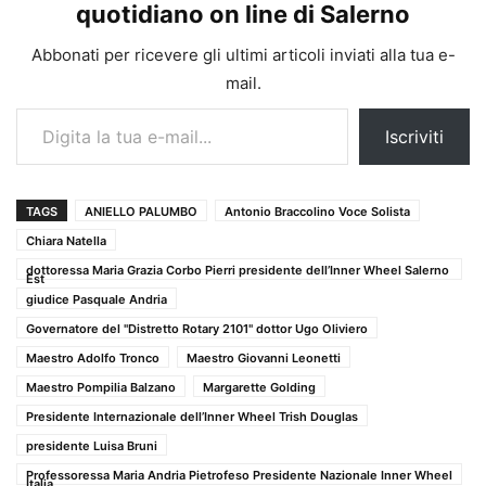
quotidiano on line di Salerno
Abbonati per ricevere gli ultimi articoli inviati alla tua e-
mail.
Digita la tua e-mail...
Iscriviti
TAGS
ANIELLO PALUMBO
Antonio Braccolino Voce Solista
Chiara Natella
dottoressa Maria Grazia Corbo Pierri presidente dell’Inner Wheel Salerno
Est
giudice Pasquale Andria
Governatore del "Distretto Rotary 2101" dottor Ugo Oliviero
Maestro Adolfo Tronco
Maestro Giovanni Leonetti
Maestro Pompilia Balzano
Margarette Golding
Presidente Internazionale dell’Inner Wheel Trish Douglas
presidente Luisa Bruni
Professoressa Maria Andria Pietrofeso Presidente Nazionale Inner Wheel
Italia