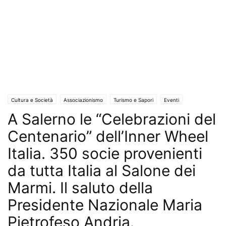
Cultura e Società
Associazionismo
Turismo e Sapori
Eventi
A Salerno le “Celebrazioni del
Eventi e Manifestazioni
Solo Annunci
Territori
Centenario” dell’Inner Wheel
Italia. 350 socie provenienti
da tutta Italia al Salone dei
Marmi. Il saluto della
Presidente Nazionale Maria
Pietrofeso Andria.