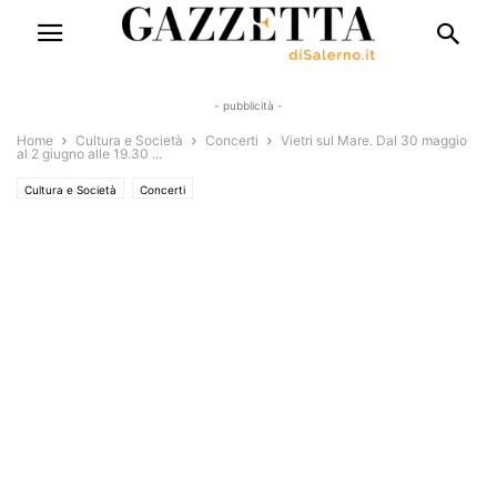
- pubblicità -
Home
Cultura e Società
Concerti
Vietri sul Mare. Dal 30 maggio
al 2 giugno alle 19.30 ...
Cultura e Società
Concerti