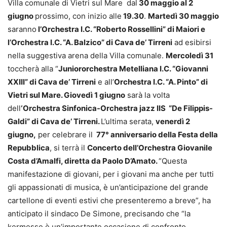
Villa comunale di Vietri sul Mare dal
30 maggio al 2
giugno
prossimo, con inizio alle
19.30
.
Martedì 30 maggio
saranno
l’Orchestra I.C. “Roberto Rossellini” di Maiori e
l’Orchestra I.C. “A. Balzico” di Cava de’ Tirreni
ad esibirsi
nella suggestiva arena della Villa comunale.
Mercoledì 31
toccherà alla “
Juniororchestra Metelliana I.C. “Giovanni
XXIII” di Cava de’ Tirreni
e all’
Orchestra I.C. “A. Pinto” di
Vietri sul Mare. Giovedì 1 giugno
sarà la volta
dell
‘Orchestra Sinfonica-Orchestra jazz IIS “De Filippis-
Galdi” di Cava de’ Tirreni.
L’ultima serata,
venerdì 2
giugno,
per celebrare il
77° anniversario della Festa della
Repubblica
, si terrà il
Concerto dell’Orchestra Giovanile
Costa d’Amalfi, diretta da Paolo D’Amato.
“Questa
manifestazione di giovani, per i giovani ma anche per tutti
gli appassionati di musica, è un’anticipazione del grande
cartellone di eventi estivi che presenteremo a breve”, ha
anticipato il sindaco De Simone, precisando che “la
kermesse è un’importante occasione di confronto