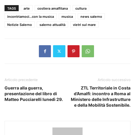
TAGS
arte
costiera amalfitana
cultura
incontriamoci...con la musica
musica
news salerno
Notizie Salerno
salerno attualità
vietri sul mare
Articolo precedente
Articolo successivo
Guerra alla guerra,
ZTL Territoriale in Costa
presentazione del libro di
d’Amalfi: incontro a Roma al
Matteo Pucciarelli lunedì 29.
Ministero delle Infrastrutture
e della Mobilità Sostenibile.