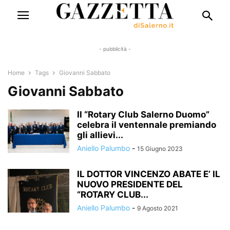
- pubblicità -
Home
Tags
Giovanni Sabbato
Giovanni Sabbato
Il “Rotary Club Salerno Duomo”
celebra il ventennale premiando
gli allievi...
Aniello Palumbo
-
15 Giugno 2023
IL DOTTOR VINCENZO ABATE E’ IL
NUOVO PRESIDENTE DEL
“ROTARY CLUB...
Aniello Palumbo
-
9 Agosto 2021