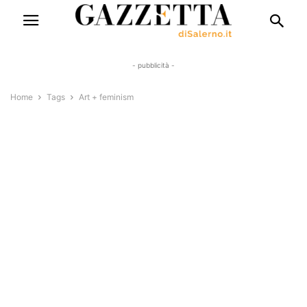
- pubblicità -
Home
Tags
Art + feminism