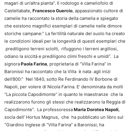
magari di un’altra pianta”. Il rodologo e cameliofolo di
Castellabate,
Francesco Guercio
, appassionato cultore di
camelie ha raccontato la storia della camelia e spiegato
che esistono magnifici esemplari di camelie nelle dimore
storiche campane:” La fertilità naturale del suolo ha creato
le condizioni ideali per la longevità di questi esemplari che
prediligono terreni sciolti, rifuggono i terreni argillosi,
odiano la siccità e prediligono climi freschi e umidi”. La
signora
Paola Farina
, proprietaria di “Villa Farina” in
Baronissi ha raccontato che la Villa è nata agli inizi
dell’800:” Nel 1840, sotto Re Ferdinando IV Borbone di
Napoli, per volere di Nicola Farina. E’ denominata da molti
“La piccola Capodimonte” in quanto le maestranze che la
realizzarono furono gli stessi che realizzarono la Reggia di
Capodimonte”. La professoressa
Maria Dorotea Napoli
,
socia dell’ Hortus Magnus, che ha pubblicato un libro sul
“Giardino Inglese di “Villa Farina” a Baronissi, ha