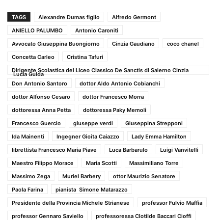
TAGS
Alexandre Dumas figlio
Alfredo Germont
ANIELLO PALUMBO
Antonio Caroniti
Avvocato Giuseppina Buongiorno
Cinzia Gaudiano
coco chanel
Concetta Carleo
Cristina Tafuri
Dirigente Scolastica del Liceo Classico De Sanctis di Salerno Cinzia
Lucia Guida
Don Antonio Santoro
dottor Aldo Antonio Cobianchi
dottor Alfonso Cesaro
dottor Francesco Morra
dottoressa Anna Petta
dottoressa Paky Memoli
Francesco Guercio
giuseppe verdi
Giuseppina Strepponi
Ida Mainenti
Ingegner Gioita Caiazzo
Lady Emma Hamilton
librettista Francesco Maria Piave
Luca Barbarulo
Luigi Vanvitelli
Maestro Filippo Morace
Maria Scotti
Massimiliano Torre
Massimo Zega
Muriel Barbery
ottor Maurizio Senatore
Paola Farina
pianista Simone Matarazzo
Presidente della Provincia Michele Strianese
professor Fulvio Maffia
professor Gennaro Saviello
professoressa Clotilde Baccari Cioffi