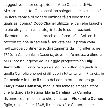
suggestivo e storico spazio dell’Arco Catalano di Via
Mercanti. Il dottor Cobianchi ha spiegato che la camelia è
un fiore capace di donare luminosità ed eleganza a
qualsiasi donna:”
Coco Chanel
utilizza le camelie bianche,
le più eleganti in assoluto, in tutte le sue creazioni:
diventano quasi il suo marchio di fabbrica”. Cobianchi ha
raccontato che la camelia è arrivata per la prima volta
nell’Europa continentale, direttamente dall’Inghilterra, nel
1760, in Campania, a Caserta, dove poi fu messa a dimora
nel Giardino Inglese della Reggia progettata da
Luigi
Vanvitelli
:” Lì ancora oggi esistono i bolloni originali di
quella Camelia che poi si diffuse in tutta Italia, in Francia, in
Germania e in tutto il resto del continente europeo grazie a
Lady Emma Hamilton,
moglie del famoso ambasciatore,
che la donò alla Regina
Maria Carolina
. La Camelia
divenne così importante che un autore,
Alexandre Dumas
figlio, realizzò, nel 1848, il romanzo “La Signora delle