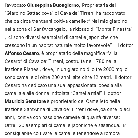
l’avvocato
Giuseppina Buongiorno,
Proprietaria del
“Giardino Gattacicova” di Cava de’ Tirreni ha raccontato
che da circa trent’anni coltiva camelie :” Nel mio giardino,
nella zona di Sant’Arcangelo, a ridosso di “Monte Finestra”
, ci sono diversi esemplari di camelie japoniche che
crescono in un habitat naturale molto favorevole”. Il dottor
Alfonso Cesaro
, è proprietario della magnifica “Villa
Cesaro” di Cava de’ Tirreni, costruita nel 1780 nella
frazione Pianesi, dove, in un giardino di oltre 2000 mq. ci
sono camelie di oltre 200 anni, alte oltre 12 metri. Il dottor
Cesaro ha dedicato una sua appassionata poesia alla
camelia e alle donne intitolata “Camelia mia!”
Il dottor
Maurizio Senatore
è proprietario del Camelieto nella
frazione Sant’Anna di Cava de’ Tirreni dove ,da oltre dieci
anni, coltiva con passione camelie di qualità diverse:”
Oltre 120 esemplari di camelie japoniche e sasanqua. E’
consigliabile coltivare le camelie tenendole all’ombra,