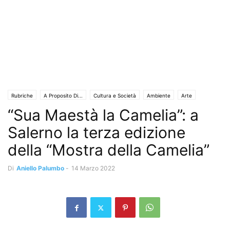
Rubriche
A Proposito Di...
Cultura e Società
Ambiente
Arte
“Sua Maestà la Camelia”: a
Associazionismo
Chiacchiere&Caffe'
Concerti
Cronaca
Eventi e Manifestazioni
Mostre e concerti
Territori
Storia del territorio
Salerno la terza edizione
della “Mostra della Camelia”
Di
Aniello Palumbo
-
14 Marzo 2022