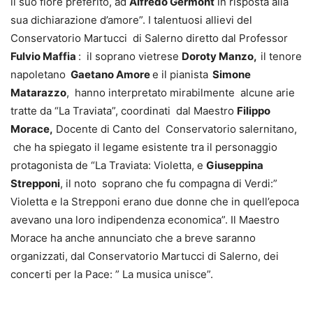
il suo fiore preferito, ad
Alfredo Germont
in risposta alla
sua dichiarazione d’amore”. I talentuosi allievi del
Conservatorio Martucci di Salerno diretto dal Professor
Fulvio Maffia
: il soprano vietrese
Doroty Manzo,
il tenore
napoletano
Gaetano Amore
e il pianista
Simone
Matarazzo
, hanno interpretato mirabilmente alcune arie
tratte da “La Traviata”, coordinati dal Maestro
Filippo
Morace,
Docente di Canto del Conservatorio salernitano,
che ha spiegato il legame esistente tra il personaggio
protagonista de “La Traviata: Violetta, e
Giuseppina
Strepponi
, il noto soprano che fu compagna di Verdi:”
Violetta e la Strepponi erano due donne che in quell’epoca
avevano una loro indipendenza economica”. Il Maestro
Morace ha anche annunciato che a breve saranno
organizzati, dal Conservatorio Martucci di Salerno, dei
concerti per la Pace: ” La musica unisce”.