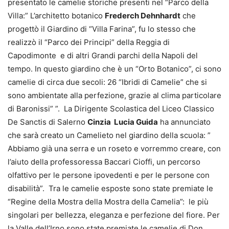
presentato le camelie storiche presenti nel “Parco della
Villa:” L’architetto botanico
Frederch Dehnhardt
che
progettò il Giardino di “Villa Farina”, fu lo stesso che
realizzò il “Parco dei Principi” della Reggia di
Capodimonte e di altri Grandi parchi della Napoli del
tempo. In questo giardino che è un “Orto Botanico”, ci sono
camelie di circa due secoli: 26 “Ibridi di Camelie” che si
sono ambientate alla perfezione, grazie al clima particolare
di Baronissi” ”. La Dirigente Scolastica del Liceo Classico
De Sanctis di Salerno
Cinzia Lucia Guida
ha annunciato
che sarà creato un Camelieto nel giardino della scuola: ”
Abbiamo già una serra e un roseto e vorremmo creare, con
l’aiuto della professoressa Baccari Cioffi, un percorso
olfattivo per le persone ipovedenti e per le persone con
disabilità”. Tra le camelie esposte sono state premiate le
“Regine della Mostra della Mostra della Camelia”: le più
singolari per bellezza, eleganza e perfezione del fiore. Per
la Valle dell’Irno sono state premiate le camelie di Don