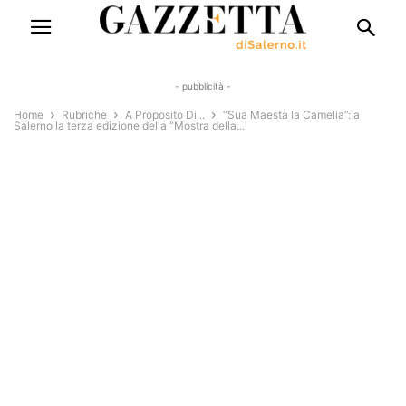
- pubblicità -
Home
Rubriche
A Proposito Di...
“Sua Maestà la Camelia”: a
Salerno la terza edizione della “Mostra della...