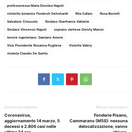
professoressa Maria Dorotea Napoli
rchitetto botanico Frederch Dehnhardt
Rita Cafaro
Rosa Borrelli
Salvatore Criscuolo
Sindaco Gianfranco Valiante
Sindaco Vincenzo Napoli
soprano vietrese Doroty Manzo
tenore napoletano Gaetano Amore
Vice Presidente Rosanna Pugliese
Violetta Valéry
vivaista Claudio De Santis
Articolo precedente
Articolo successivo
Coronavirus,
Fonderie Pisano,
aggiornamento 14 marzo, 5
Cammarano (M5S): nessuna
decessi e 2.806 casi nelle
delocalizzazione, vanno
ultime 24 ore.
chiuse.