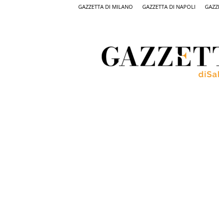
GAZZETTA DI MILANO
GAZZETTA DI NAPOLI
GAZZ
Gazzetta
di
Salerno,
il
quotidiano
on
line
di
Salerno