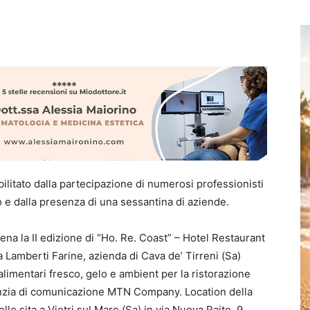
litato dalla partecipazione di numerosi professionisti
ivo e dalla presenza di una sessantina di aziende.
na la II edizione di “Ho. Re. Coast” – Hotel Restaurant
Lamberti Farine, azienda di Cava de’ Tirreni (Sa)
 alimentari fresco, gelo e ambient per la ristorazione
enzia di comunicazione MTN Company. Location della
lle sita a Vietri sul Mare (Sa) in via Nuova Raito, 9.