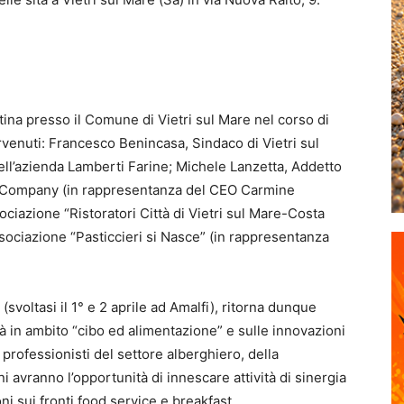
ina presso il Comune di Vietri sul Mare nel corso di
venuti: Francesco Benincasa, Sindaco di Vietri sul
ll’azienda Lamberti Farine; Michele Lanzetta, Addetto
 Company (in rappresentanza del CEO Carmine
sociazione “Ristoratori Città di Vietri sul Mare-Costa
sociazione “Pasticcieri si Nasce” (in rappresentanza
(svoltasi il 1° e 2 aprile ad Amalfi), ritorna dunque
ità in ambito “cibo ed alimentazione” e sulle innovazioni
professionisti del settore alberghiero, della
i avranno l’opportunità di innescare attività di sinergia
i sui fronti food service e breakfast.