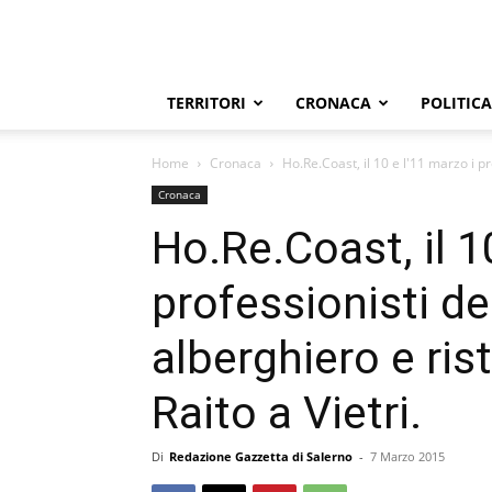
TERRITORI
CRONACA
POLITICA
Home
Cronaca
Ho.Re.Coast, il 10 e l'11 marzo i pr
Cronaca
Ho.Re.Coast, il 1
professionisti del
alberghiero e rist
Raito a Vietri.
Di
Redazione Gazzetta di Salerno
-
7 Marzo 2015