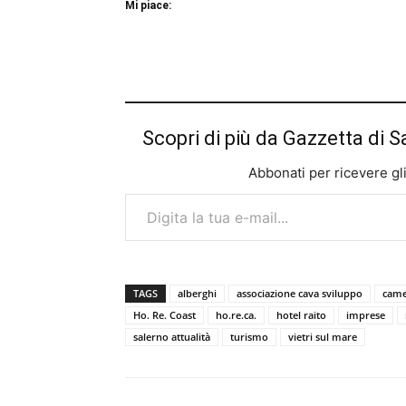
Mi piace:
Scopri di più da Gazzetta di S
Abbonati per ricevere gli u
Digita la tua e-mail...
TAGS
alberghi
associazione cava sviluppo
came
Ho. Re. Coast
ho.re.ca.
hotel raito
imprese
salerno attualità
turismo
vietri sul mare