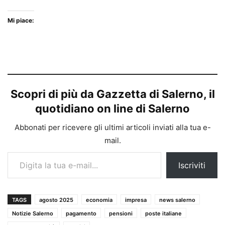
Mi piace:
Scopri di più da Gazzetta di Salerno, il
quotidiano on line di Salerno
Abbonati per ricevere gli ultimi articoli inviati alla tua e-
mail.
Digita la tua e-mail...
Iscriviti
TAGS
agosto 2025
economia
impresa
news salerno
Notizie Salerno
pagamento
pensioni
poste italiane