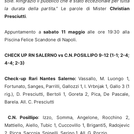
sole. Ringrazio il pubblico che è stato eccezionale per tutta
la durata della partita.”
Le parole di Mister
Christian
Presciutti
.
Appuntamento a
sabato 11 maggio
alle ore 19:30 alla
Piscina Felice Scandone di Napoli.
CHECK UP RN SALERNO vs C.N. POSILLIPO 9-12 (1-1; 2-4;
4-4; 2-3)
Check-up Rari Nantes Salerno:
Vassallo, M. Luongo 1,
Fortunato, Sanges, Parrilli, Gallozzi 1, I. Vrbnjak 1, Gallo 3 (1
rig.), D. Presciutti, Bertoli 1, Goreta 2, Pica, De Pascale,
Barela. All. C. Presciutti
C.N. Posillipo
: Izzo, Somma, Angelone, Rocchino 2,
Mattiello, Aiello, Tubic 1, Cuccovillo 1, Briganti5, Radojevic
2, Picca, Saccoia, Spinelli, Serino 1. All. G. Porzio