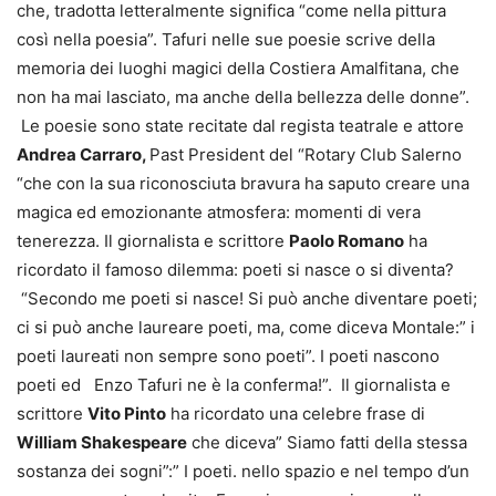
che, tradotta letteralmente significa “come nella pittura
così nella poesia”. Tafuri nelle sue poesie scrive della
memoria dei luoghi magici della Costiera Amalfitana, che
non ha mai lasciato, ma anche della bellezza delle donne”.
Le poesie sono state recitate dal regista teatrale e attore
Andrea Carraro,
Past President del “Rotary Club Salerno
“che con la sua riconosciuta bravura ha saputo creare una
magica ed emozionante atmosfera: momenti di vera
tenerezza. Il giornalista e scrittore
Paolo Romano
ha
ricordato il famoso dilemma: poeti si nasce o si diventa?
“Secondo me poeti si nasce! Si può anche diventare poeti;
ci si può anche laureare poeti, ma, come diceva Montale:” i
poeti laureati non sempre sono poeti”. I poeti nascono
poeti ed Enzo Tafuri ne è la conferma!”. Il giornalista e
scrittore
Vito Pinto
ha ricordato una celebre frase di
William Shakespeare
che diceva” Siamo fatti della stessa
sostanza dei sogni”:” I poeti. nello spazio e nel tempo d’un