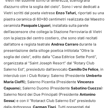
“Vietri nel sublime soffio di tenerezza, scenografia
d’azzurro oltre la soglia del cielo”. Sono i versi dedicati a
Vietri scritti dal poeta vietrese
Enzo Tafuri,
riportati su una
piastra ceramica di 60×80 centimetri realizzata dal Maestro
ceramista
Pasquale Liguori
, installata sulla parete
dell’ascensore che collega la Stazione Ferroviaria di Vietri
con la piazza del centro costiero, che sono stati recitati
dall’attore e regista teatrale
Andrea Carraro
durante la
presentazione della silloge poetica intitolata “Oltre la
soglia del cielo”, edito dalla “Casa Editrice Sette Ponti”,
organizzata al “Saint Joseph Resort” dal “Rotary Club
Salerno Est”, presieduto dall’avvocato
Camillo De Felice
, in
interclub con i Club Rotary: Salerno (Presidente
Umberto
Maria Cioffi
); Salerno Picentia (Presidente
Vincenzo
Capuano
); Salerno Duomo (Presidente
Sabatino Cuozzo
):
Salerno Nord dei Due Principati (Presidente
Antonino
Sessa
) e con il “Rotaract Club Salerno Est” presieduto
dalla dottoressa
Carmen Tisci
. Tutti presentati dal