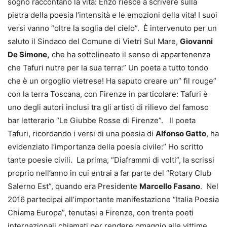
sogno raccontano la vita: Enzo riesce a scrivere sulla
pietra della poesia l’intensità e le emozioni della vita! I suoi
versi vanno “oltre la soglia del cielo”. È intervenuto per un
saluto il Sindaco del Comune di Vietri Sul Mare,
Giovanni
De Simone,
che ha sottolineato il senso di appartenenza
che Tafuri nutre per la sua terra:” Un poeta a tutto tondo
che è un orgoglio vietrese! Ha saputo creare un” fil rouge”
con la terra Toscana, con Firenze in particolare: Tafuri è
uno degli autori inclusi tra gli artisti di rilievo del famoso
bar letterario “Le Giubbe Rosse di Firenze”. Il poeta
Tafuri, ricordando i versi di una poesia di
Alfonso Gatto
, ha
evidenziato l’importanza della poesia civile:” Ho scritto
tante poesie civili. La prima, “Diaframmi di volti”, la scrissi
proprio nell’anno in cui entrai a far parte del “Rotary Club
Salerno Est”, quando era Presidente
Marcello Fasano
. Nel
2016 partecipai all’importante manifestazione “Italia Poesia
Chiama Europa”, tenutasi a Firenze, con trenta poeti
internazionali chiamati per rendere omaggio alle vittime