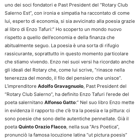
uno dei soci fondatori e Past President del “Rotary Club
Salerno Est”, con ironia e simpatia ha raccontato di come
lui, esperto di economia, si sia avvicinato alla poesia grazie
al libro di Enzo Tafuri:” Ho scoperto un mondo nuovo
rispetto a quello dell’economia e della finanza che
abitualmente seguo. La poesia è una sorta di rifugio
rassicurante, soprattutto in questo momento particolare
che stiamo vivendo. Enzo nei suoi versi ha ricordato anche
gli ideali del Rotary che, come lui scrive, “rinasce nella
tenerezza del mondo, il filo del pensiero che unisce”.
L’imprenditore
Adolfo Gravagnuolo
, Past President del
“Rotary Club Salerno”, ha definito Enzo Tafuri l’erede del
poeta salernitano
Alfonso Gatto
:” Nel suo libro Enzo mette
in evidenza il rapporto che c’è tra la poesia e la pittura: ci
sono poesie che sono delle autentiche pennellate. Già il
poeta
Quinto Orazio Flacco
, nella sua “Ars Poetica”,
pronunciò la famosa locuzione latina “ut pictura poesis”