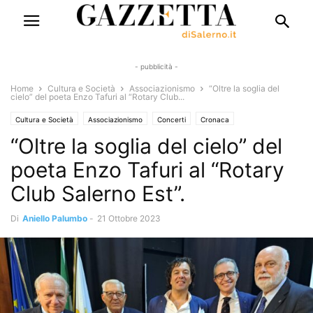
- pubblicità -
Home
Cultura e Società
Associazionismo
“Oltre la soglia del
cielo” del poeta Enzo Tafuri al “Rotary Club...
Cultura e Società
Associazionismo
Concerti
Cronaca
“Oltre la soglia del cielo” del
Turismo e Sapori
Eventi
Eventi e Manifestazioni
Rubriche
Giubbe Rosse
Libri e Poesia
Solo Annunci
poeta Enzo Tafuri al “Rotary
Club Salerno Est”.
Di
Aniello Palumbo
-
21 Ottobre 2023