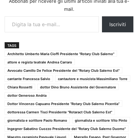
Abbonati per ricevere gli ultimi articoli inviati alla tua e-
mail.
Digita la tua e-mail...
Iscriviti
TAGS
Architetto Umberto Maria Cioffi Presidente "Rotary Club Salerno"
attore e regista teatrale Andrea Carraro
Avvocato Camillo De Felice Presidente del "Rotary Club Salerno Est"
cantante Francesca Salvio
cantautore e musicista Massimiliano Torre
Chiara Rossetti
dottor Dino Bruno Assistente del Governatore
dottor Generoso Andria
Dottor Vincenzo Capuano Presidente “Rotary Club Salerno Picentia”
dottoressa Carmen Tisci Presidente "Rotaract Club Salerno Est"
giornalista e scrittore Paolo Romano
giornalista e scrittore Vito Pinto
Ingegner Sabatino Cuozzo Presidente del "Rotary Club Salerno Duomo"
Maestro ceramista Pasquale Liguori
Marcello Fasano. Past Governor