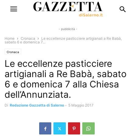
- pubblicità -
Home
Cronaca
Le eccellenze pasticciere artigianali a Re Babà,
sabato 6 e domenica 7...
Cronaca
Le eccellenze pasticciere
artigianali a Re Babà, sabato
6 e domenica 7 alla Chiesa
dell’Annunziata.
Di
Redazione Gazzetta di Salerno
-
5 Maggio 2017