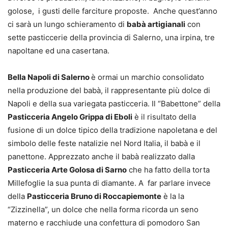
golose, i gusti delle farciture proposte. Anche quest’anno
ci sarà un lungo schieramento di
babà artigianali
con
sette pasticcerie della provincia di Salerno, una irpina, tre
napoltane ed una casertana.
Bella Napoli di Salerno
è ormai un marchio consolidato
nella produzione del babà, il rappresentante più dolce di
Napoli e della sua variegata pasticceria. Il “Babettone” della
Pasticceria Angelo Grippa di Eboli
è il risultato della
fusione di un dolce tipico della tradizione napoletana e del
simbolo delle feste natalizie nel Nord Italia, il babà e il
panettone. Apprezzato anche il babà realizzato dalla
Pasticceria Arte Golosa di Sarno
che ha fatto della torta
Millefoglie la sua punta di diamante. A far parlare invece
della
Pasticceria Bruno di Roccapiemonte
è la la
“Zizzinella”, un dolce che nella forma ricorda un seno
materno e racchiude una confettura di pomodoro San