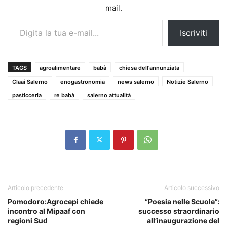
mail.
Digita la tua e-mail...
Iscriviti
TAGS
agroalimentare
babà
chiesa dell'annunziata
Claai Salerno
enogastronomia
news salerno
Notizie Salerno
pasticceria
re babà
salerno attualità
Articolo precedente
Articolo successivo
Pomodoro:Agrocepi chiede
“Poesia nelle Scuole”:
incontro al Mipaaf con
successo straordinario
regioni Sud
all’inaugurazione del