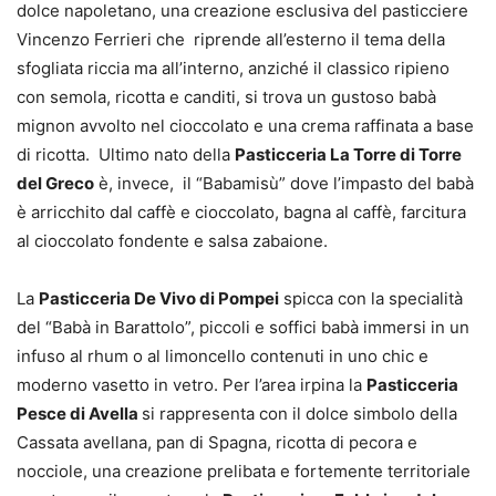
dolce napoletano, una creazione esclusiva del pasticciere
Vincenzo Ferrieri che riprende all’esterno il tema della
sfogliata riccia ma all’interno, anziché il classico ripieno
con semola, ricotta e canditi, si trova un gustoso babà
mignon avvolto nel cioccolato e una crema raffinata a base
di ricotta. Ultimo nato della
Pasticceria La Torre di Torre
del Greco
è, invece, il “Babamisù” dove l’impasto del babà
è arricchito dal caffè e cioccolato, bagna al caffè, farcitura
al cioccolato fondente e salsa zabaione.
La
Pasticceria De Vivo di Pompei
spicca con la specialità
del “Babà in Barattolo”, piccoli e soffici babà immersi in un
infuso al rhum o al limoncello contenuti in uno chic e
moderno vasetto in vetro. Per l’area irpina la
Pasticceria
Pesce di Avella
si rappresenta con il dolce simbolo della
Cassata avellana, pan di Spagna, ricotta di pecora e
nocciole, una creazione prelibata e fortemente territoriale