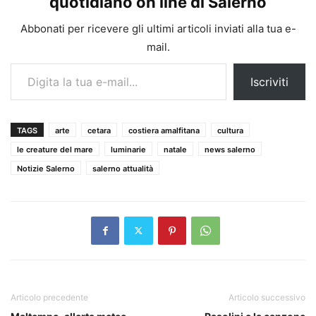
quotidiano on line di Salerno
Abbonati per ricevere gli ultimi articoli inviati alla tua e-
mail.
Digita la tua e-mail...
Iscriviti
TAGS
arte
cetara
costiera amalfitana
cultura
le creature del mare
luminarie
natale
news salerno
Notizie Salerno
salerno attualità
Articolo precedente
Articolo successivo