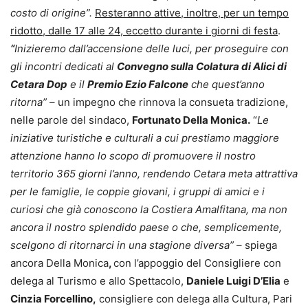
costo di origine”.
Resteranno attive, inoltre, per un tempo
ridotto, dalle 17 alle 24, eccetto durante i giorni di festa
.
“
Inizieremo dall’accensione delle luci, per proseguire con
gli incontri dedicati al
Convegno sulla Colatura di Alici di
Cetara Dop
e il
Premio Ezio Falcone
che quest’anno
ritorna”
– un impegno che rinnova la consueta tradizione,
nelle parole del sindaco,
Fortunato Della Monica.
“
Le
iniziative turistiche e culturali a cui prestiamo maggiore
attenzione hanno lo scopo di promuovere il nostro
territorio 365 giorni l’anno, rendendo Cetara meta attrattiva
per le famiglie, le coppie giovani, i gruppi di amici e i
curiosi che già conoscono la Costiera Amalfitana, ma non
ancora il nostro splendido paese o che, semplicemente,
scelgono di ritornarci in una stagione diversa”
– spiega
ancora Della Monica
,
con l’appoggio del Consigliere con
delega al Turismo e allo Spettacolo,
Daniele Luigi D’Elia
e
Cinzia Forcellino,
consigliere con delega alla Cultura, Pari