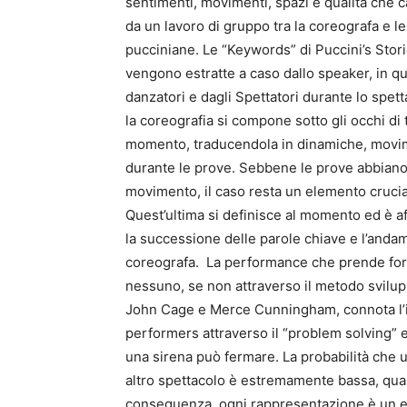
sentimenti, movimenti, spazi e qualità che c
da un lavoro di gruppo tra la coreografa e l
pucciniane. Le “Keywords” di Puccini’s Stori
vengono estratte a caso dallo speaker, in qu
danzatori e dagli Spettatori durante lo spet
la coreografia si compone sotto gli occhi di t
momento, traducendola in dinamiche, movimen
durante le prove. Sebbene le prove abbiano 
movimento, il caso resta un elemento crucia
Quest’ultima si definisce al momento ed è a
la successione delle parole chiave e l’anda
coreografa. La performance che prende form
nessuno, se non attraverso il metodo svilupp
John Cage e Merce Cunningham, connota l’in
performers attraverso il “problem solving” e
una sirena può fermare. La probabilità che u
altro spettacolo è estremamente bassa, quas
conseguenza, ogni rappresentazione è un ev