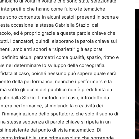
ambiano di volta in volta e che sono state selezionate
e interpreti e che hanno come fulcro le tematiche
es sono contenute in alcuni scatoli presenti in scena e
esta occasione la stessa Gabriella Stazio, dai
tacolo, ed è proprio grazie a queste parole chiave che
utti. I danzatori, quindi, elaborano la parola chiave sul
ti, ambienti sonori e “siparietti” già esplorati
definito alcuni parametri come qualità, spazio, ritmo e
le nel determinare lo sviluppo della coreografia.
ffidata al caso, poiché nessuno può sapere quale sarà
mento della performance, neanche i performers e la
a sotto gli occhi del pubblico non è predefinita da
ato dalla Stazio. Il metodo del caso, introdotto da
tera performance, stimolando la creatività dei
 l’immaginazione dello spettatore, che solo il suono di
na stessa sequenza di parole chiave si ripeta in un
i inesistente dal punto di vista matematico. Di
ento irripetibile, una prima assoluta che sorprende