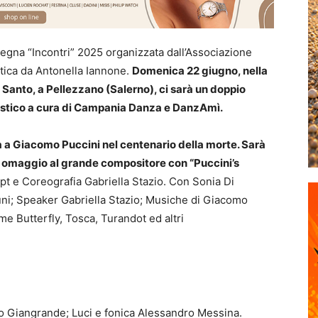
egna “Incontri” 2025 organizzata dall’Associazione
stica da Antonella Iannone.
Domenica 22 giugno, nella
 Santo, a Pellezzano (Salerno), ci sarà un doppio
tistico a cura di Campania Danza e DanzAmì.
a a Giacomo Puccini nel centenario della morte. Sarà
omaggio al grande compositore con “Puccini’s
pt e Coreografia Gabriella Stazio. Con Sonia Di
uni; Speaker Gabriella Stazio; Musiche di Giacomo
e Butterfly, Tosca, Turandot ed altri
o Giangrande; Luci e fonica Alessandro Messina.