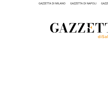
GAZZETTA DI MILANO
GAZZETTA DI NAPOLI
GAZZ
Gazzetta
di
Salerno,
il
quotidiano
on
line
di
Salerno