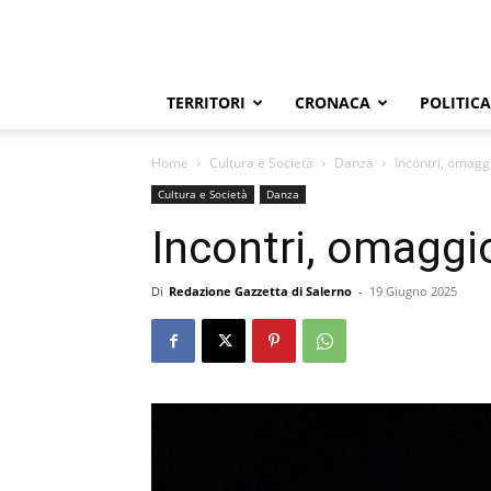
TERRITORI
CRONACA
POLITICA
Home
Cultura e Società
Danza
Incontri, omagg
Cultura e Società
Danza
Incontri, omaggi
Di
Redazione Gazzetta di Salerno
-
19 Giugno 2025