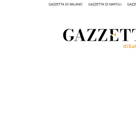
GAZZETTA DI MILANO
GAZZETTA DI NAPOLI
GAZZ
Gazzetta
di
Salerno,
il
quotidiano
on
line
di
Salerno