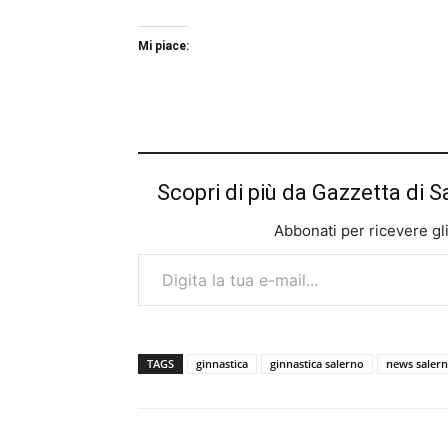
Mi piace:
Scopri di più da Gazzetta di S
Abbonati per ricevere gli u
Digita la tua e-mail...
TAGS
ginnastica
ginnastica salerno
news saler