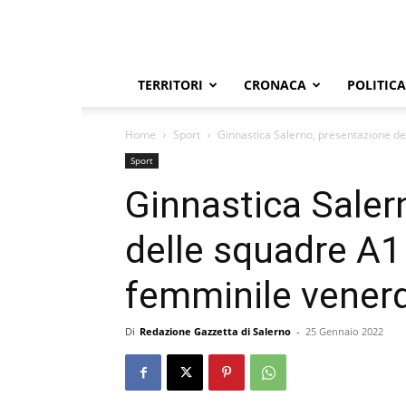
TERRITORI
CRONACA
POLITICA
Home
Sport
Ginnastica Salerno, presentazione de
Sport
Ginnastica Saler
delle squadre A1
femminile venerd
Di
Redazione Gazzetta di Salerno
-
25 Gennaio 2022