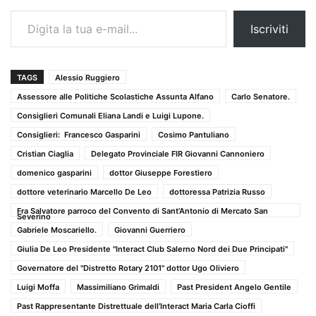
Digita la tua e-mail...
Iscriviti
TAGS
Alessio Ruggiero
Assessore alle Politiche Scolastiche Assunta Alfano
Carlo Senatore.
Consiglieri Comunali Eliana Landi e Luigi Lupone.
Consiglieri: Francesco Gasparini
Cosimo Pantuliano
Cristian Ciaglia
Delegato Provinciale FIR Giovanni Cannoniero
domenico gasparini
dottor Giuseppe Forestiero
dottore veterinario Marcello De Leo
dottoressa Patrizia Russo
Fra Salvatore parroco del Convento di Sant’Antonio di Mercato San
Severino
Gabriele Moscariello.
Giovanni Guerriero
Giulia De Leo Presidente "Interact Club Salerno Nord dei Due Principati"
Governatore del "Distretto Rotary 2101" dottor Ugo Oliviero
Luigi Moffa
Massimiliano Grimaldi
Past President Angelo Gentile
Past Rappresentante Distrettuale dell’Interact Maria Carla Cioffi