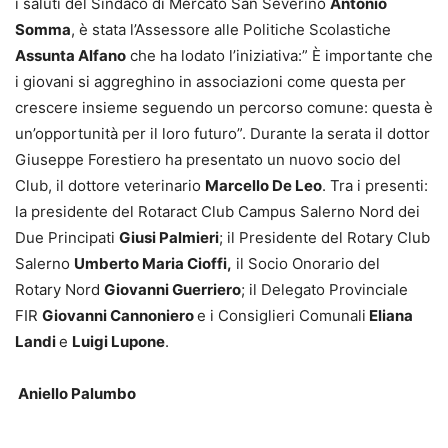
i saluti del Sindaco di Mercato San Severino
Antonio
Somma
, è stata l’Assessore alle Politiche Scolastiche
Assunta Alfano
che ha lodato l’iniziativa:” È importante che
i giovani si aggreghino in associazioni come questa per
crescere insieme seguendo un percorso comune: questa è
un’opportunità per il loro futuro”. Durante la serata il dottor
Giuseppe Forestiero ha presentato un nuovo socio del
Club, il dottore veterinario
Marcello De Leo
. Tra i presenti:
la presidente del Rotaract Club Campus Salerno Nord dei
Due Principati
Giusi Palmieri
; il Presidente del Rotary Club
Salerno
Umberto Maria Cioffi,
il Socio Onorario del
Rotary Nord
Giovanni Guerriero
; il Delegato Provinciale
FIR
Giovanni Cannoniero
e i Consiglieri Comunali
Eliana
Landi
e
Luigi Lupone
.
Aniello Palumbo