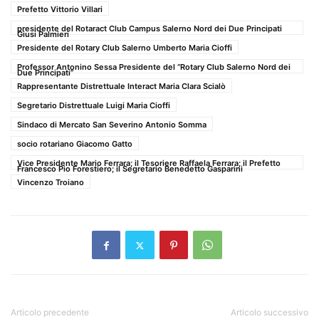
Prefetto Vittorio Villari
presidente del Rotaract Club Campus Salerno Nord dei Due Principati
Giusi Palmieri
Presidente del Rotary Club Salerno Umberto Maria Cioffi
Professor Antonino Sessa Presidente del “Rotary Club Salerno Nord dei
Due Principati”
Rappresentante Distrettuale Interact Maria Clara Scialò
Segretario Distrettuale Luigi Maria Cioffi
Sindaco di Mercato San Severino Antonio Somma
socio rotariano Giacomo Gatto
Vice Presidente Mario Ferrara; il Tesoriere Raffaela Ferrara; il Prefetto
Francesco Pio Forestiero; il Segretario Benedetto Gasparini
Vincenzo Troiano
Articolo precedente
Articolo successivo