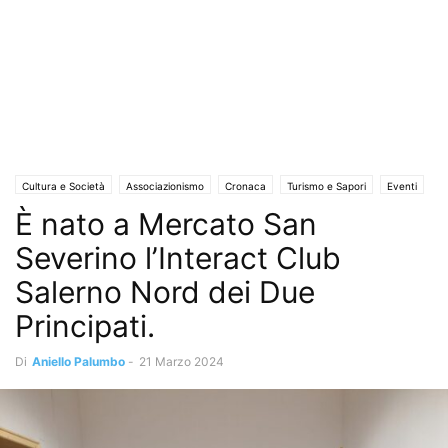
Cultura e Società
Associazionismo
Cronaca
Turismo e Sapori
Eventi
È nato a Mercato San
Eventi e Manifestazioni
Solo Annunci
Sport
Territori
Severino l’Interact Club
Salerno Nord dei Due
Principati.
Di
Aniello Palumbo
-
21 Marzo 2024