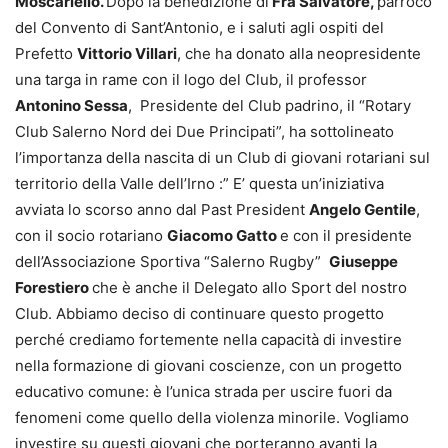
Moscariello.
Dopo la benedizione di
Fra Salvatore,
parroco
del Convento di Sant’Antonio, e i saluti agli ospiti del
Prefetto
Vittorio Villari
, che ha donato alla neopresidente
una targa in rame con il logo del Club, il professor
Antonino Sessa
, Presidente del Club padrino, il “Rotary
Club Salerno Nord dei Due Principati”, ha sottolineato
l’importanza della nascita di un Club di giovani rotariani sul
territorio della Valle dell’Irno :” E’ questa un’iniziativa
avviata lo scorso anno dal Past President
Angelo Gentile
,
con il socio rotariano
Giacomo Gatto
e con il presidente
dell’Associazione Sportiva “Salerno Rugby”
Giuseppe
Forestiero
che è anche il Delegato allo Sport del nostro
Club. Abbiamo deciso di continuare questo progetto
perché crediamo fortemente nella capacità di investire
nella formazione di giovani coscienze, con un progetto
educativo comune: è l’unica strada per uscire fuori da
fenomeni come quello della violenza minorile. Vogliamo
investire su questi giovani che porteranno avanti la