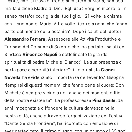
Dante, che si trova di fronte al mistero di Maria, non usa
mai la dizione Madre di Dio:” Egli usa : Vergine madre e, in
senso metaforico, figlia del tuo figlio. 21 volte la chiama
con il suo nome: Maria. Altre volte ricorre a nomi che fanno
parte del mondo della botanica”. Dopo i saluti del dottor
Alessandro Ferrara,
Assessore alle Attività Produttive e
Turismo del Comune di Salerno che ha portato i saluti del
Sindaco
Vincenzo Napoli
e sottolineato la grande
spiritualità di padre Michele Bianco:” La sua presenza ci
porta pace e serenità interiore”; il giornalista
Gianni
Novella
ha evidenziato l’importanza dell’evento:” Bisogna
riempirsi di questi momenti che fanno bene al cuore: Don
Michele è sempre vicino a noi, anche nei momenti difficili
della nostra esistenza”. La professoressa
Pina Basile,
da
anni impegnata a diffondere la cultura dantesca nella
nostra città, anche attraverso l’organizzazione del Festival
“Dante Senza Frontiere”, ha ricordato con emozione di
aver partecipato, il primo giugno, con un gruppo di 35 soci,