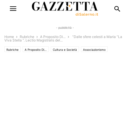
- pubblicità -
Home
Rubriche
A Proposito Di...
“Dalle sfere celesti a Maria “La
Viva Stella “. Lectio Magistralis del...
Rubriche
A Proposito Di...
Cultura e Società
Associazionismo
Chiacchiere&Caffe'
Turismo e Sapori
Eventi
Eventi e Manifestazioni
Eventi religiosi.
Libri e Poesia
Saggi & Romanzi
Solo Annunci