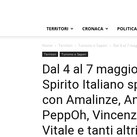
TERRITORI
CRONACA
POLITICA
Home
Territori
Turismo e Sapori
Dal 4 al 7 mag
Territori
Turismo e Sapori
Dal 4 al 7 maggio
Spirito Italiano 
con Amalinze, An
PeppOh, Vincenz
Vitale e tanti altri