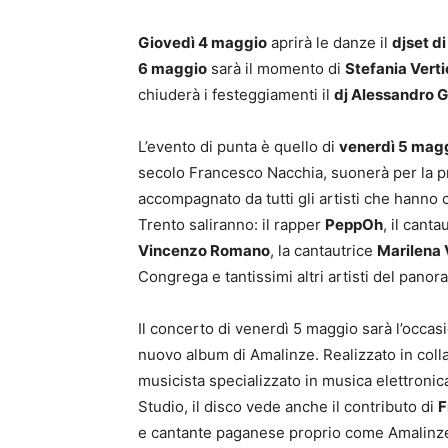
Giovedì 4 maggio
aprirà le danze il
djset d
6 maggio
sarà il momento di
Stefania Verti
chiuderà i festeggiamenti il
dj Alessandro 
L’evento di punta è quello di
venerdì 5 mag
secolo Francesco Nacchia, suonerà per la pr
accompagnato da tutti gli artisti che hanno co
Trento saliranno: il rapper
PeppOh
, il canta
Vincenzo Romano
, la cantautrice
Marilena 
Congrega e tantissimi altri artisti del pan
Il concerto di venerdì 5 maggio sarà l’occa
nuovo album di Amalinze. Realizzato in col
musicista specializzato in musica elettroni
Studio, il disco vede anche il contributo di
F
e cantante paganese proprio come Amalinze