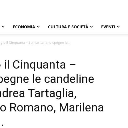
ECONOMIA
CULTURA E SOCIETÀ
EVENTI
gio il Cinquanta – Spirito Italiano spegne le...
 il Cinquanta –
spegne le candeline
drea Tartaglia,
o Romano, Marilena
.