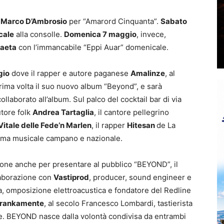
i Marco D’Ambrosio
per “Amarord Cinquanta”.
Sabato
cale
alla consolle.
Domenica 7 maggio
, invece,
Gaeta
con l’immancabile “Eppi Auar” domenicale.
gio
dove il rapper e autore paganese
Amalinze
, al
ima volta il suo nuovo album “Beyond”, e sarà
llaborato all’album. Sul palco del cocktail bar di via
utore folk
Andrea Tartaglia
, il cantore pellegrino
Vitale delle Fede’n Marlen
, il rapper
Hitesan
de La
orama musicale campano e nazionale.
sione anche per presentare al pubblico “BEYOND”, il
laborazione con
Vastiprod
, producer, sound engineer e
ca, omposizione elettroacustica e fondatore del Redline
rankamente
, al secolo Francesco Lombardi, tastierista
. BEYOND nasce dalla volontà condivisa da entrambi