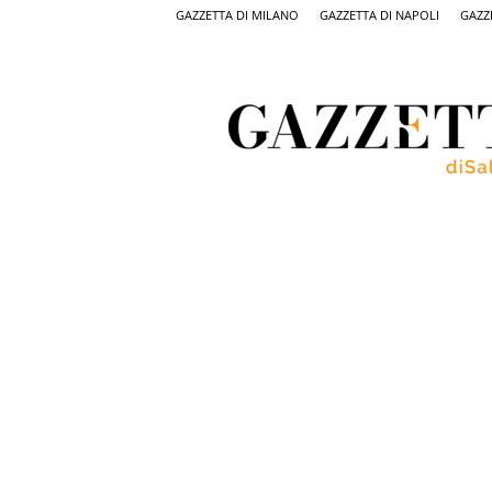
GAZZETTA DI MILANO
GAZZETTA DI NAPOLI
GAZZ
Gazzetta
di
Salerno,
il
quotidiano
on
line
di
Salerno