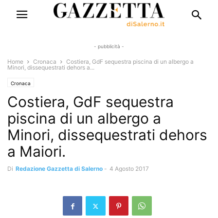
- pubblicità -
Home
Cronaca
Costiera, GdF sequestra piscina di un albergo a
Minori, dissequestrati dehors a...
Cronaca
Costiera, GdF sequestra
piscina di un albergo a
Minori, dissequestrati dehors
a Maiori.
Di
Redazione Gazzetta di Salerno
-
4 Agosto 2017