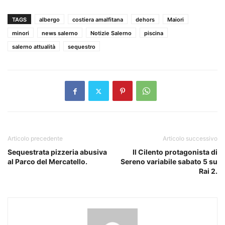
TAGS
albergo
costiera amalfitana
dehors
Maiori
minori
news salerno
Notizie Salerno
piscina
salerno attualità
sequestro
Articolo precedente
Articolo successivo
Sequestrata pizzeria abusiva
Il Cilento protagonista di
al Parco del Mercatello.
Sereno variabile sabato 5 su
Rai 2.