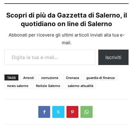
Scopri di più da Gazzetta di Salerno, il
quotidiano on line di Salerno
Abbonati per ricevere gli ultimi articoli inviati alla tua e-
mail.
Digita la tua e-mail...
Iscriviti
TAGS
Arresti
corruzione
Cronaca
guardia di finanza
news salerno
Notizie Salerno
salerno attualità