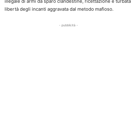
illegale di armi da sparo clandestine, ricettazione e turbata
libertà degli incanti aggravata dal metodo mafioso.
- pubblicità -