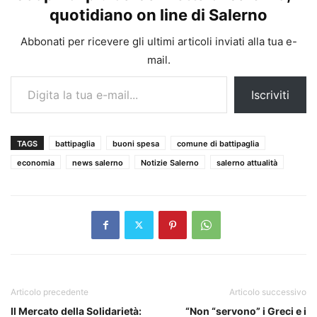
quotidiano on line di Salerno
Abbonati per ricevere gli ultimi articoli inviati alla tua e-
mail.
Digita la tua e-mail...
Iscriviti
TAGS
battipaglia
buoni spesa
comune di battipaglia
economia
news salerno
Notizie Salerno
salerno attualità
Articolo precedente
Articolo successivo
Il Mercato della Solidarietà:
“Non “servono” i Greci e i