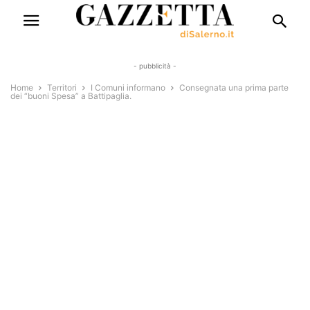
- pubblicità -
Home
Territori
I Comuni informano
Consegnata una prima parte
dei “buoni Spesa” a Battipaglia.