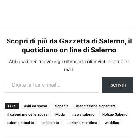
Scopri di più da Gazzetta di Salerno, il
quotidiano on line di Salerno
Abbonati per ricevere gli ultimi articoli inviati alla tua e-
mail.
Digita la tua e-mail...
Iscriviti
TAGS
abiti da sposa
alopecia
associazione alopeciart
il calendario delle spose
Moda
news salerno
Notizie Salerno
salerno attualità
solidarietà
stazione marittima
wedding