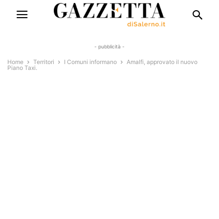
- pubblicità -
Home
Territori
I Comuni informano
Amalfi, approvato il nuovo
Piano Taxi.