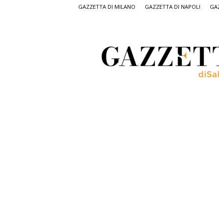
GAZZETTA DI MILANO
GAZZETTA DI NAPOLI
GAZ
Gazzetta
di
Salerno,
il
quotidiano
on
line
di
Salerno