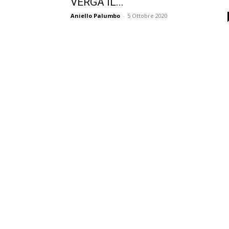
VERGA IL...
Aniello Palumbo
-
5 Ottobre 2020