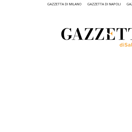
GAZZETTA DI MILANO
GAZZETTA DI NAPOLI
GAZ
Gazzetta
di
Salerno,
il
quotidiano
on
line
di
Salerno