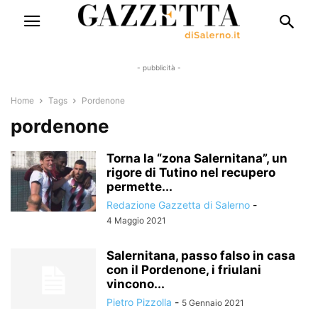
- pubblicità -
Home
Tags
Pordenone
pordenone
Torna la “zona Salernitana”, un
rigore di Tutino nel recupero
permette...
Redazione Gazzetta di Salerno
-
4 Maggio 2021
Salernitana, passo falso in casa
con il Pordenone, i friulani
vincono...
Pietro Pizzolla
-
5 Gennaio 2021