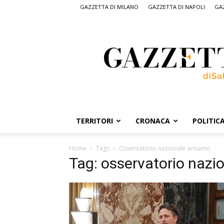
GAZZETTA DI MILANO
GAZZETTA DI NAPOLI
GAZ
Gazzetta
di
Salerno,
il
quotidiano
on
line
di
Salerno
TERRITORI
CRONACA
POLITIC
Home
Tags
Osservatorio nazionale amianto
Tag: osservatorio nazi