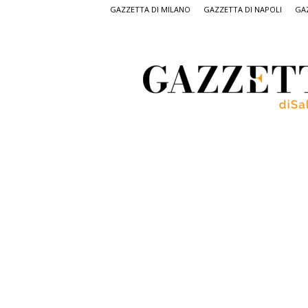
GAZZETTA DI MILANO
GAZZETTA DI NAPOLI
GAZ
Gazzetta
di
Salerno,
il
quotidiano
on
line
di
Salerno