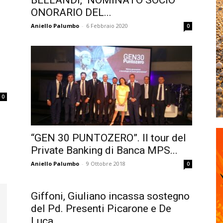
BELLANDI, NOMINATO SOCIO
ONORARIO DEL...
Aniello Palumbo
-
6 Febbraio 2020
0
0
“GEN 30 PUNTOZERO”. Il tour del
Private Banking di Banca MPS...
Aniello Palumbo
-
9 Ottobre 2018
0
Giffoni, Giuliano incassa sostegno
del Pd. Presenti Picarone e De
Luca...