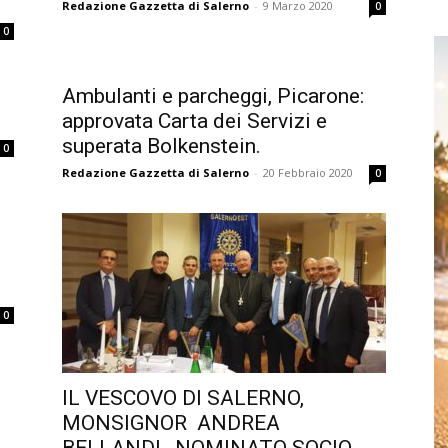
Redazione Gazzetta di Salerno
-
9 Marzo 2020
0
0
Ambulanti e parcheggi, Picarone:
approvata Carta dei Servizi e
superata Bolkenstein.
0
Redazione Gazzetta di Salerno
-
20 Febbraio 2020
0
0
IL VESCOVO DI SALERNO,
MONSIGNOR ANDREA