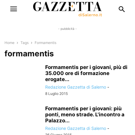
- pubblicità -
Home
Tags
Formamentis
formamentis
Formamentis per i giovani, più di
35.000 ore di formazione
erogate...
Redazione Gazzetta di Salerno
-
8 Luglio 2015
Formamentis per i giovani: più
ponti, meno strade. L'incontro a
Palazzo...
Redazione Gazzetta di Salerno
-
26 Giugno 2015