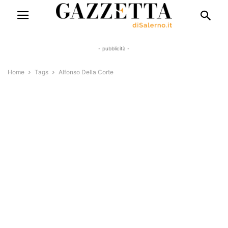
- pubblicità -
Home
Tags
Alfonso Della Corte