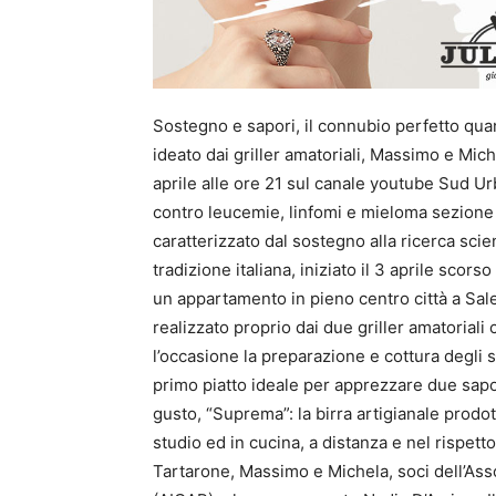
Sostegno e sapori, il connubio perfetto quan
ideato dai griller amatoriali, Massimo e Mic
aprile alle ore 21 sul canale youtube Sud Urb
contro leucemie, linfomi e mieloma sezione d
caratterizzato dal sostegno alla ricerca scien
tradizione italiana, iniziato il 3 aprile scors
un appartamento in pieno centro città a Sale
realizzato proprio dai due griller amatoria
l’occasione la preparazione e cottura degli 
primo piatto ideale per apprezzare due sap
gusto, “Suprema”: la birra artigianale prodo
studio ed in cucina, a distanza e nel rispett
Tartarone, Massimo e Michela, soci dell’Asso