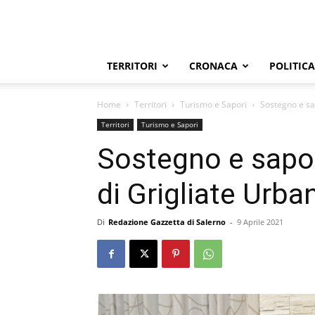
TERRITORI
CRONACA
POLITICA
Home
Territori
Turismo e Sapori
Sostegno e sap
Territori
Turismo e Sapori
Sostegno e sapor
di Grigliate Urba
Di
Redazione Gazzetta di Salerno
-
9 Aprile 2021