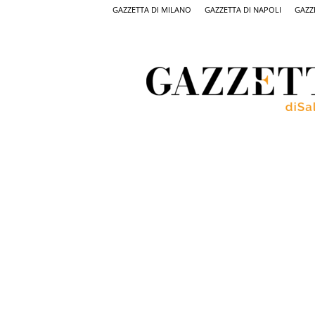
GAZZETTA DI MILANO
GAZZETTA DI NAPOLI
GAZZ
Gazzetta
di
Salerno,
il
quotidiano
on
line
di
Salerno