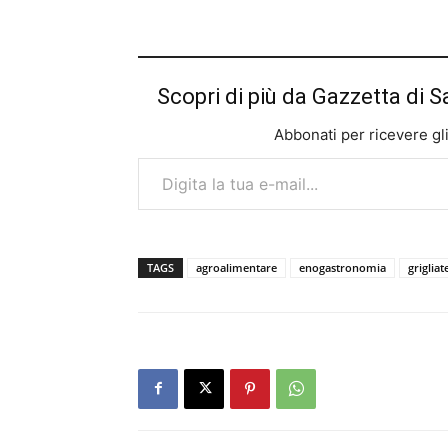
Scopri di più da Gazzetta di S
Abbonati per ricevere gli u
Digita la tua e-mail...
TAGS
agroalimentare
enogastronomia
griglia