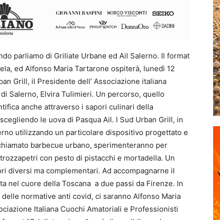
do parliamo di Griliate Urbane ed Ail Salerno. Il format
hela, ed Alfonso Maria Tartarone ospiterà, lunedì 12
an Grill, il Presidente dell’ Associazione italiana
i Salerno, Elvira Tulimieri. Un percorso, quello
tifica anche attraverso i sapori culinari della
o scegliendo le uova di Pasqua Ail. I Sud Urban Grill, in
rno utilizzando un particolare dispositivo progettato e
li chiamato barbecue urbano, sperimenteranno per
strozzapetri con pesto di pistacchi e mortadella. Un
ori diversi ma complementari. Ad accompagnarne il
tta nel cuore della Toscana a due passi da Firenze. In
o delle normative anti covid, ci saranno Alfonso Maria
ciazione Italiana Cuochi Amatoriali e Professionisti