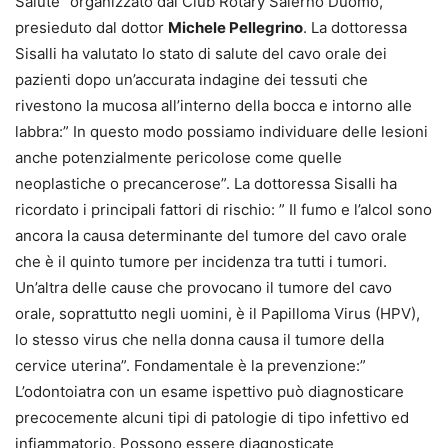
Salute” organizzato dal Club Rotary Salerno Duomo,
presieduto dal dottor
Michele Pellegrino
. La dottoressa
Sisalli ha valutato lo stato di salute del cavo orale dei
pazienti dopo un’accurata indagine dei tessuti che
rivestono la mucosa all’interno della bocca e intorno alle
labbra:” In questo modo possiamo individuare delle lesioni
anche potenzialmente pericolose come quelle
neoplastiche o precancerose”. La dottoressa Sisalli ha
ricordato i principali fattori di rischio: ” Il fumo e l’alcol sono
ancora la causa determinante del tumore del cavo orale
che è il quinto tumore per incidenza tra tutti i tumori.
Un’altra delle cause che provocano il tumore del cavo
orale, soprattutto negli uomini, è il Papilloma Virus (HPV),
lo stesso virus che nella donna causa il tumore della
cervice uterina”. Fondamentale è la prevenzione:”
L’odontoiatra con un esame ispettivo può diagnosticare
precocemente alcuni tipi di patologie di tipo infettivo ed
infiammatorio. Possono essere diagnosticate