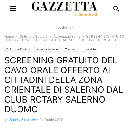
- pubblicità -
Home
Cultura e Società
Associazionismo
SCREENING GRATUITO
DEL CAVO ORALE OFFERTO AI CITTADINI DELLA ZONA ORIENTALE DI...
Cultura e Società
Associazionismo
Cronaca
Interviste
SCREENING GRATUITO DEL
Salute e Benessere
CAVO ORALE OFFERTO AI
CITTADINI DELLA ZONA
ORIENTALE DI SALERNO DAL
CLUB ROTARY SALERNO
DUOMO
Di
Aniello Palumbo
-
17 Aprile 2019