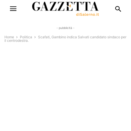
- pubblicità -
Home
Politica
Scafati, Gambino indica Salvati candidato sindaco per
il centrodestra.