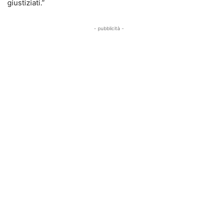
giustiziati.”
- pubblicità -