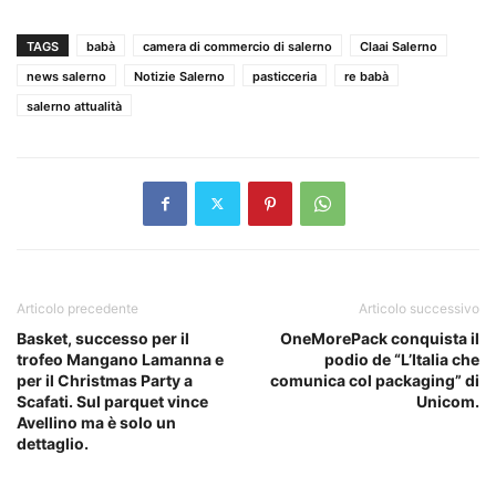
TAGS
babà
camera di commercio di salerno
Claai Salerno
news salerno
Notizie Salerno
pasticceria
re babà
salerno attualità
Articolo precedente
Articolo successivo
Basket, successo per il
OneMorePack conquista il
trofeo Mangano Lamanna e
podio de “L’Italia che
per il Christmas Party a
comunica col packaging” di
Scafati. Sul parquet vince
Unicom.
Avellino ma è solo un
dettaglio.