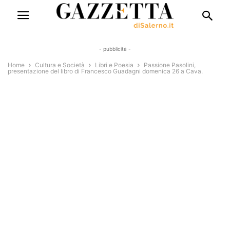
- pubblicità -
Home
Cultura e Società
Libri e Poesia
Passione Pasolini,
presentazione del libro di Francesco Guadagni domenica 26 a Cava.