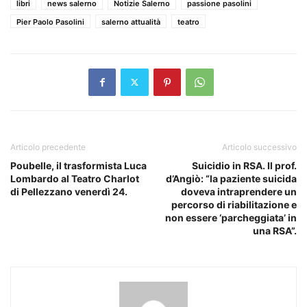
libri
news salerno
Notizie Salerno
passione pasolini
Pier Paolo Pasolini
salerno attualità
teatro
Articolo precedente
Articolo successivo
Poubelle, il trasformista Luca
Suicidio in RSA. Il prof.
Lombardo al Teatro Charlot
d’Angiò: “la paziente suicida
di Pellezzano venerdì 24.
doveva intraprendere un
percorso di riabilitazione e
non essere ‘parcheggiata’ in
una RSA”.