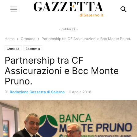
- pubblicità -
Home
Cronaca
Partnership tra CF Assicurazioni e Bcc Monte Pruno.
Cronaca
Economia
Partnership tra CF
Assicurazioni e Bcc Monte
Pruno.
Di
Redazione Gazzetta di Salerno
-
6 Aprile 2018