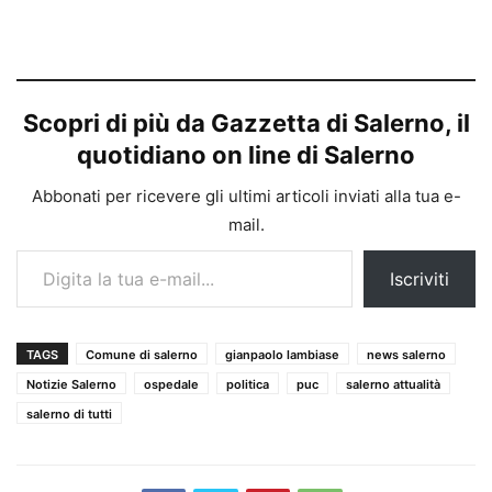
Scopri di più da Gazzetta di Salerno, il
quotidiano on line di Salerno
Abbonati per ricevere gli ultimi articoli inviati alla tua e-
mail.
Digita la tua e-mail...
Iscriviti
TAGS
Comune di salerno
gianpaolo lambiase
news salerno
Notizie Salerno
ospedale
politica
puc
salerno attualità
salerno di tutti