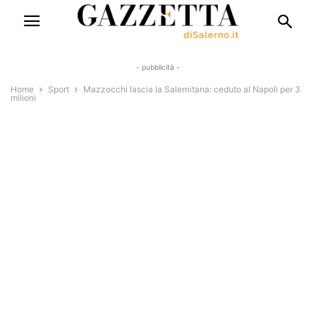
- pubblicità -
Home
Sport
Mazzocchi lascia la Salernitana: ceduto al Napoli per 3
milioni