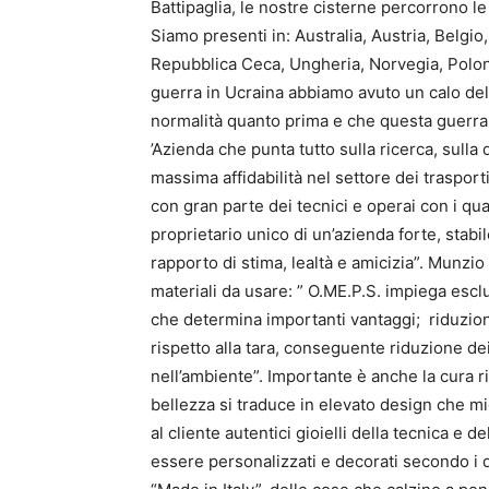
Battipaglia, le nostre cisterne percorrono le 
Siamo presenti in: Australia, Austria, Belgio
Repubblica Ceca, Ungheria, Norvegia, Polon
guerra in Ucraina abbiamo avuto un calo del
normalità quanto prima e che questa guerra,
’Azienda che punta tutto sulla ricerca, sulla
massima affidabilità nel settore dei traspor
con gran parte dei tecnici e operai con i qual
proprietario unico di un’azienda forte, stab
rapporto di stima, lealtà e amicizia”. Munzi
materiali da usare: ” O.ME.P.S. impiega esclu
che determina importanti vantaggi; riduzion
rispetto alla tara, conseguente riduzione d
nell’ambiente”. Importante è anche la cura ris
bellezza si traduce in elevato design che mi
al cliente autentici gioielli della tecnica e
essere personalizzati e decorati secondo i des