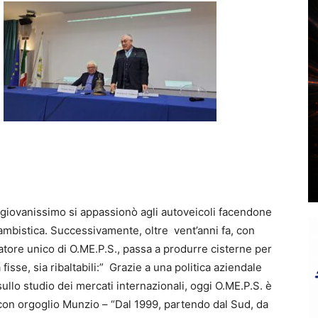
a giovanissimo si appassionò agli autoveicoli facendone
cambistica. Successivamente, oltre vent’anni fa, con
tore unico di O.ME.P.S., passa a produrre cisterne per
 fisse, sia ribaltabili:” Grazie a una politica aziendale
e sullo studio dei mercati internazionali, oggi O.ME.P.S. è
 con orgoglio Munzio – “Dal 1999, partendo dal Sud, da