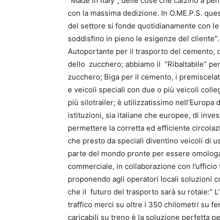
“Made in Italy”, delle cose che calzino a pe
con la massima dedizione. In O.ME.P.S. questa
del settore si fonde quotidianamente con le 
soddisfino in pieno le esigenze del cliente”.
Autoportante per il trasporto del cemento, de
dello zucchero; abbiamo il “Ribaltabile” per il 
zucchero; Biga per il cemento, i premiscelat
e veicoli speciali con due o più veicoli coll
più silotrailer; è utilizzatissimo nell’Europ
istituzioni, sia italiane che europee, di inve
permettere la corretta ed efficiente circola
che presto da speciali diventino veicoli d
parte del mondo pronte per essere omologate 
commerciale, in collaborazione con l’ufficio
proponendo agli operatori locali soluzioni 
che il futuro del trasporto sarà su rotaie:”
traffico merci su oltre i 350 chilometri su fer
caricabili su treno è la soluzione perfetta pe