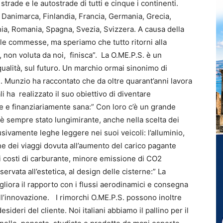
strade e le autostrade di tutti e cinque i continenti.
, Danimarca, Finlandia, Francia, Germania, Grecia,
ia, Romania, Spagna, Svezia, Svizzera. A causa della
le commesse, ma speriamo che tutto ritorni alla
 non voluta da noi, finisca”. La O.ME.P.S. è un
 qualità, sul futuro. Un marchio ormai sinonimo di
ti. Munzio ha raccontato che da oltre quarant’anni lavora
i ha realizzato il suo obiettivo di diventare
ile e finanziariamente sana:” Con loro c’è un grande
o è sempre stato lungimirante, anche nella scelta dei
sivamente leghe leggere nei suoi veicoli: l’alluminio,
e dei viaggi dovuta all’aumento del carico pagante
ei costi di carburante, minore emissione di CO2
ervata all’estetica, al design delle cisterne:” La
gliora il rapporto con i flussi aerodinamici e consegna
 dell’innovazione. I rimorchi O.ME.P.S. possono inoltre
ideri del cliente. Noi italiani abbiamo il pallino per il