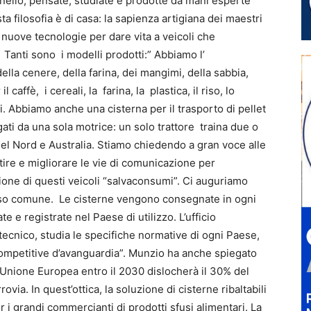
nnello, pensate, studiate e prodotte da mani esperte
 filosofia è di casa: la sapienza artigiana dei maestri
nuove tecnologie per dare vita a veicoli che
 Tanti sono i modelli prodotti:” Abbiamo l’
lla cenere, della farina, dei mangimi, della sabbia,
caffè, i cereali, la farina, la plastica, il riso, lo
i. Abbiamo anche una cisterna per il trasporto di pellet
egati da una sola motrice: un solo trattore traina due o
a del Nord e Australia. Stiamo chiedendo a gran voce alle
stire e migliorare le vie di comunicazione per
zione di questi veicoli “salvaconsumi”. Ci auguriamo
i uso comune. Le cisterne vengono consegnate in ogni
e registrate nel Paese di utilizzo. L’ufficio
 tecnico, studia le specifiche normative di ogni Paese,
competitive d’avanguardia”. Munzio ha anche spiegato
 L’Unione Europea entro il 2030 dislocherà il 30% del
rovia. In quest’ottica, la soluzione di cisterne ribaltabili
r i grandi commercianti di prodotti sfusi alimentari. La