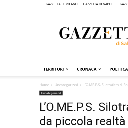
GAZZETTA DI MILANO
GAZZETTA DI NAPOLI
GAZZ
Gazzetta
di
Salerno,
il
quotidiano
on
line
di
Salerno
TERRITORI
CRONACA
POLITICA
Home
Uncategorized
L’O.ME.P.S. Silotrailers di Ba
Uncategorized
L’O.ME.P.S. Silotr
da piccola realtà