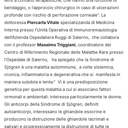
lenti a contatto terapeutiche, che hanno una funzione di
bendaggio, o l’approccio chirurgico in caso di ulcerazioni
profonde con rischio di perforazione corneale”. La
dottoressa
Piercarla Vitale
specializzanda di Medicina
Interna presso l’Unità Operativa di Immunoremautologia
dell’Azienda Ospedaliera Ruggi di Salerno, che collabora
con il professor
Massimo Triggiani
, coordinatore del
Centro di Riferimento Regionale delle Malattie Rare presso
l’Ospedale di Salerno, ha spiegato che la Sindrome di
Sjögren è una malattia autoimmune, a volte sistemica,
cronica, infiammatoria e degenerativa che si manifesta in
maniera subdola e lenta:” Vi è una predisposizione
genetica per questa malattia a cui si associano fattori
ormonali e ambientali: interessa particolarmente le donne.
Gli anticorpi della Sindrome di Sjögren, definiti
autoanticorpi, interessano le ghiandole esocrine e
producono la distruzione delle ghiandole lacrimali e
salivari e progressivamente la distruzione di tutte le