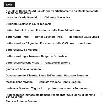
TAGS
“Scuola di Danza Ms.Art Ballet” diretta artisticamente da Marilena Caputo
e Simona Anastasio
cantante Valeria Granozio
Dirigente Scolastica
Dirigente Scolastica Laura Teodosio
dottor Antonio Luciano Presidente della Zona 14 dei Lions
dottor Mario Troisi
dottor Salvatore Troisi
dottoressa Laura Sisalli
dottoressa Lea D’Agostino Presidente della VI Circoscrizione Lions
dottoressa Lucia Marotta
dottoressa Luigia Trivisone Dirigente Scolastica
dottoressa Piercarla Vitale
Gazzetta di Salerno
giornalista Aniello Palumbo
Governatore del Distretto Lions 108YA dottor Pasquale Bruscino
Massimiliano Viviano
Oculista svedese Henrik Sjögren
professor Massimo Triggiani
professoressa Anna Buonoconto
Professoressa Immacolata Romano Presidente “Club Lions di Mercato
San Severino”
Sindaco Antonio Somma