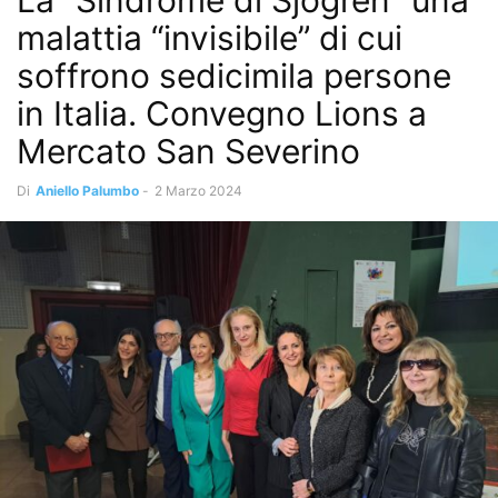
La “Sindrome di Sjögren” una
malattia “invisibile” di cui
soffrono sedicimila persone
in Italia. Convegno Lions a
Mercato San Severino
Di
Aniello Palumbo
-
2 Marzo 2024