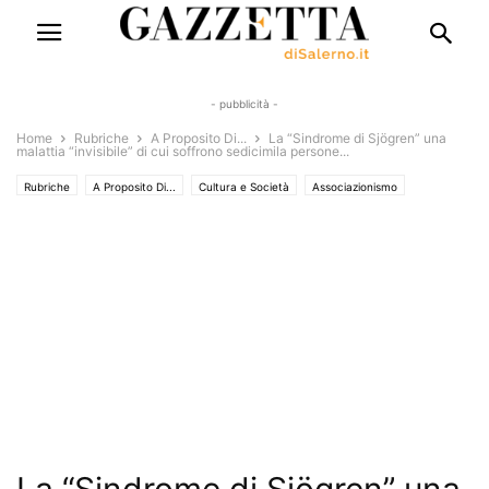
- pubblicità -
Home
Rubriche
A Proposito Di...
La “Sindrome di Sjögren” una
malattia “invisibile” di cui soffrono sedicimila persone...
Rubriche
A Proposito Di...
Cultura e Società
Associazionismo
Concerti
Cronaca
Danza
Turismo e Sapori
Eventi
Eventi e Manifestazioni
Interviste
Salute e Benessere
Territori
Sanità
Solo Annunci