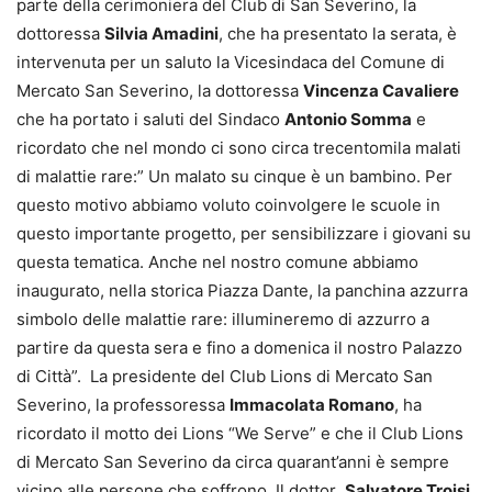
parte della cerimoniera del Club di San Severino, la
dottoressa
Silvia Amadini
, che ha presentato la serata, è
intervenuta per un saluto la Vicesindaca del Comune di
Mercato San Severino, la dottoressa
Vincenza Cavaliere
che ha portato i saluti del Sindaco
Antonio Somma
e
ricordato che nel mondo ci sono circa trecentomila malati
di malattie rare:” Un malato su cinque è un bambino. Per
questo motivo abbiamo voluto coinvolgere le scuole in
questo importante progetto, per sensibilizzare i giovani su
questa tematica. Anche nel nostro comune abbiamo
inaugurato, nella storica Piazza Dante, la panchina azzurra
simbolo delle malattie rare: illumineremo di azzurro a
partire da questa sera e fino a domenica il nostro Palazzo
di Città”. La presidente del Club Lions di Mercato San
Severino, la professoressa
Immacolata Romano
, ha
ricordato il motto dei Lions “We Serve” e che il Club Lions
di Mercato San Severino da circa quarant’anni è sempre
vicino alle persone che soffrono. Il dottor
Salvatore Troisi,