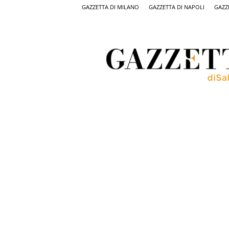
GAZZETTA DI MILANO
GAZZETTA DI NAPOLI
GAZZ
Gazzetta
di
Salerno,
il
quotidiano
on
line
di
Salerno