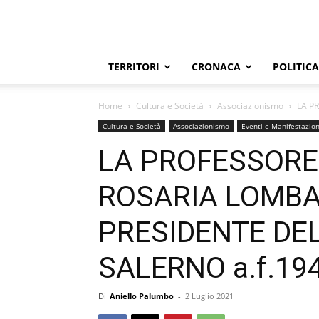
TERRITORI
CRONACA
POLITICA
Home
Cultura e Società
Associazionismo
LA P
Cultura e Società
Associazionismo
Eventi e Manifestazion
LA PROFESSORE
ROSARIA LOMB
PRESIDENTE DE
SALERNO a.f.19
Di
Aniello Palumbo
-
2 Luglio 2021