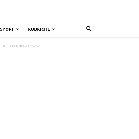
SPORT
RUBRICHE
UB SALERNO a.f.1949”