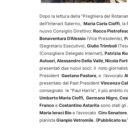
Dopo la lettura della “Preghiera del Rotari
dell’Interact Salerno,
Maria Carla Cioffi
, la
nuovo Consiglio Direttivo:
Rocco Pietrofes
Bonaventura D’Alessio
(Vice Presidente),
P
(Segretario Esecutivo),
Giulio Trimboli
(Teso
(Consigliere Delegato Internet),
Patrizia
Ru
Autuori, Alessandro Della Valle, Nicola For
presentati due nuovi soci
:
il noto giornalis
President
Gaetano Pastore
, e l’avvocato
A
presentato dal Past President
Vincenzo Ca
consegnato le “Paul Harris”, il più ambito r
Umberto Maria Cioffi, Germano Nigro, Cos
Franco
e
Costantino Astarita
sono stati gli
Maria Ieraci Bio
e l’avvocato
Ciro Senatore
pianista
Gianpio Vetromile
. (Pubblicato su 