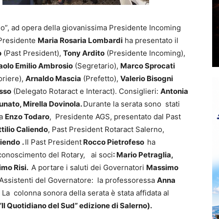
ano”, ad opera della giovanissima Presidente Incoming
 Presidente
Maria Rosaria Lombardi
ha presentato il
o
(Past President),
Tony Ardito
(Presidente Incoming),
aolo Emilio Ambrosio
(Segretario),
Marco Sprocati
riere),
Arnaldo Mascia
(Prefetto),
Valerio Bisogni
sso
(Delegato Rotaract e Interact). Consiglieri:
Antonia
tunato, Mirella Dovinola.
Durante la serata sono stati
ta
Enzo Todaro
, Presidente AGS, presentato dal Past
ttilio Caliendo
, Past President Rotaract Salerno,
liendo
.
Il Past President
Rocco Pietrofeso
ha
iconoscimento del Rotary, ai soci
: Mario Petraglia,
imo Risi.
A portare i saluti dei Governatori
Massimo
 Assistenti del Governatore: la professoressa
Anna
. La colonna sonora della serata è stata affidata al
“Il Quotidiano del Sud” edizione di Salerno).