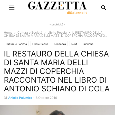
- pubblicità -
Home
Cultura e Società
Libri e Poesia
IL RESTAURO DELLA
CHIESA DI SANTA MARIA DELLI MAZZI DI COPERCHIA RACCONTATO...
Cultura e Società
Libri e Poesia
Economia
Next
Rubriche
IL RESTAURO DELLA CHIESA
Saggi & Romanzi
Territori
Storia del territorio
DI SANTA MARIA DELLI
MAZZI DI COPERCHIA
RACCONTATO NEL LIBRO DI
ANTONIO SCHIANO DI COLA
Di
Aniello Palumbo
-
8 Ottobre 2019