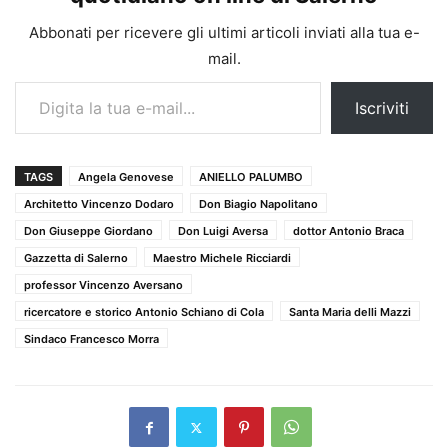
Abbonati per ricevere gli ultimi articoli inviati alla tua e-
mail.
Digita la tua e-mail...
Iscriviti
TAGS
Angela Genovese
ANIELLO PALUMBO
Architetto Vincenzo Dodaro
Don Biagio Napolitano
Don Giuseppe Giordano
Don Luigi Aversa
dottor Antonio Braca
Gazzetta di Salerno
Maestro Michele Ricciardi
professor Vincenzo Aversano
ricercatore e storico Antonio Schiano di Cola
Santa Maria delli Mazzi
Sindaco Francesco Morra