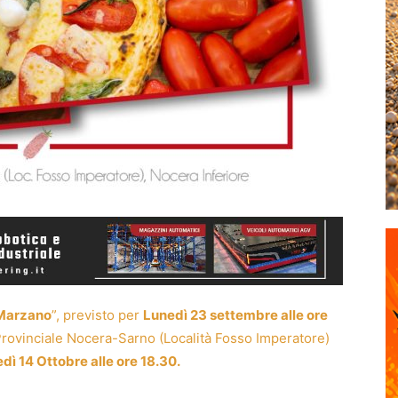
 Marzano
”,
previsto
per
Lunedì 23 settembre alle ore
Provinciale Nocera-Sarno (Località Fosso Imperatore)
dì 14 Ottobre
alle ore 18.30.