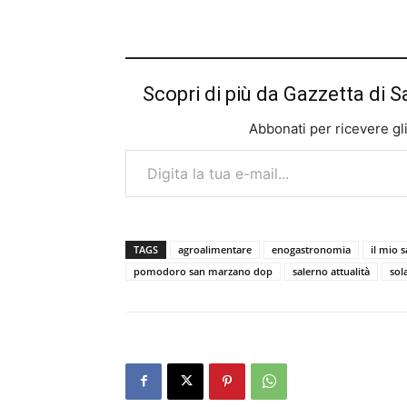
Scopri di più da Gazzetta di S
Abbonati per ricevere gli u
Digita la tua e-mail...
TAGS
agroalimentare
enogastronomia
il mio 
pomodoro san marzano dop
salerno attualità
sol