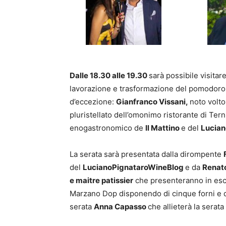
Dalle 18.30 alle 19.30
sarà possibile visitar
lavorazione e trasformazione del pomodoro. 
d’eccezione:
Gianfranco Vissani,
noto volto
pluristellato dell’omonimo ristorante di Tern
enogastronomico de
Il Mattino
e del
Lucian
La serata sarà presentata dalla dirompente
del
LucianoPignataroWineBlog
e da
Renat
e maitre patissier
che presenteranno in escl
Marzano Dop disponendo di cinque forni e di
serata
Anna Capasso
che allieterà la sera