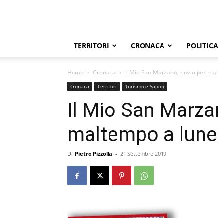
TERRITORI
CRONACA
POLITICA
Home
Cronaca
Il Mio San Marzano, rinvio per mal
Cronaca
Territori
Turismo e Sapori
Il Mio San Marzan
maltempo a luned
Di
Pietro Pizzolla
-
21 Settembre 2019