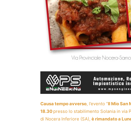
Causa tempo
avverso
,
l’evento
“
Il Mio San
18.30
presso lo stabilimento
Solania
in via 
di Nocera Inferiore (SA),
è rimandato a
Lune