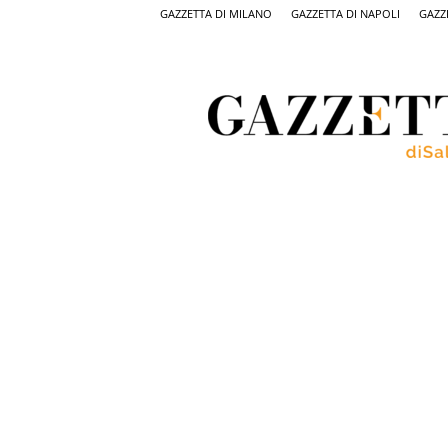
GAZZETTA DI MILANO
GAZZETTA DI NAPOLI
GAZZ
Gazzetta
di
Salerno,
il
quotidiano
on
line
di
Salerno