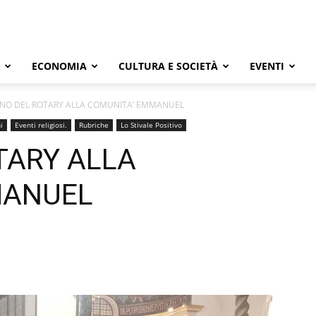
ECONOMIA
CULTURA E SOCIETÀ
EVENTI
ONO DEL ROTARY ALLA COMUNITA’ EMMANUEL
i
Eventi religiosi.
Rubriche
Lo Stivale Positivo
TARY ALLA
MANUEL