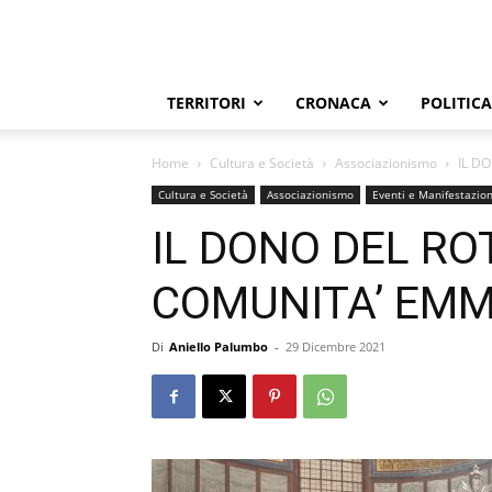
TERRITORI
CRONACA
POLITICA
Home
Cultura e Società
Associazionismo
IL D
Cultura e Società
Associazionismo
Eventi e Manifestazion
IL DONO DEL RO
COMUNITA’ EM
Di
Aniello Palumbo
-
29 Dicembre 2021