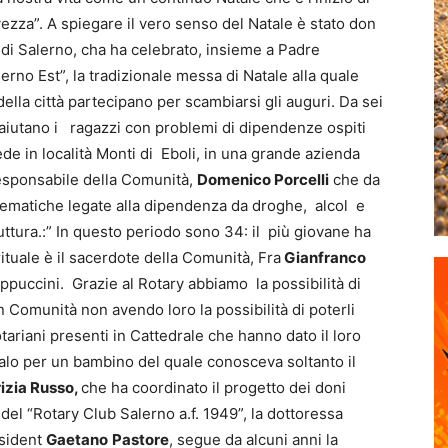
lvezza”. A spiegare il vero senso del Natale è stato don
 di Salerno, cha ha celebrato, insieme a Padre
erno Est”, la tradizionale messa di Natale alla quale
della città partecipano per scambiarsi gli auguri. Da sei
 aiutano i ragazzi con problemi di dipendenze ospiti
e in località Monti di Eboli, in una grande azienda
responsabile della Comunità,
Domenico Porcelli
che da
oblematiche legate alla dipendenza da droghe, alcol e
uttura.:” In questo periodo sono 34: il più giovane ha
rituale è il sacerdote della Comunità, Fra
Gianfranco
appuccini. Grazie al Rotary abbiamo la possibilità di
in Comunità non avendo loro la possibilità di poterli
tariani presenti in Cattedrale che hanno dato il loro
alo per un bambino del quale conosceva soltanto il
izia Russo,
che ha coordinato il progetto dei doni
 del “Rotary Club Salerno a.f. 1949”, la dottoressa
esident
Gaetano
Pastore
, segue da alcuni anni la