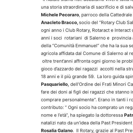
una storia straordinaria di sacrificio e di sa
Michele Pecoraro
, parroco della Cattedrale
Anacleto Bracco,
socio del “Rotary Club Sal
ogni anno i Club Rotary, Rotaract e Interact 
anni i soci rotariani di Salerno e provincia
della “Comunità Emmanuel” che ha la sua sed
agricola affidata dal Comune di Salerno al 
oltre trent’anni affronta ogni giorno le pr
gioco d’azzardo dei ragazzi accolti nella str
18 anni e il più grande 59. La loro guida spi
Pasquariello,
dell’Ordine dei Frati Minori C
fare dei doni ai figli dei ragazzi che stanno 
comprare personalmente”. Erano in tanti i ro
contributo: ” Ogni socio ha comprato un reg
nome e l’età”, ha spiegato la dottoressa
Patr
natalizi nato da un’idea della Past President
Rosalia Galano
. Il Rotary, grazie al Past Pr