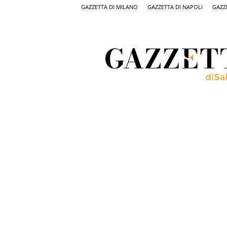
GAZZETTA DI MILANO
GAZZETTA DI NAPOLI
GAZZ
Gazzetta
di
Salerno,
il
quotidiano
on
line
di
Salerno