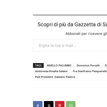
Scopri di più da Gazzetta di S
Abbonati per ricevere gli u
Digita la tua e-mail...
TAGS
ANIELLO PALUMBO
Domenico Porcelli
D
dottoressa Rosalia Galano
Fra Gianfranco Pasquariell
Past President Gaetano Pastore