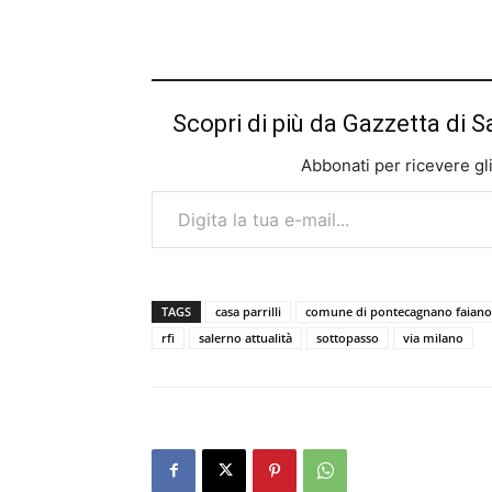
Scopri di più da Gazzetta di S
Abbonati per ricevere gli u
Digita la tua e-mail...
TAGS
casa parrilli
comune di pontecagnano faiano
rfi
salerno attualità
sottopasso
via milano