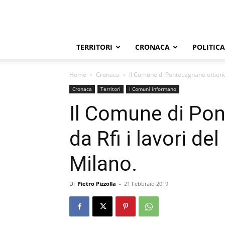
TERRITORI
CRONACA
POLITICA
Home
Cronaca
Il Comune di Pontecagnano ottiene da
Cronaca
Territori
I Comuni informano
Il Comune di Po
da Rfi i lavori del
Milano.
Di
Pietro Pizzolla
-
21 Febbraio 2019