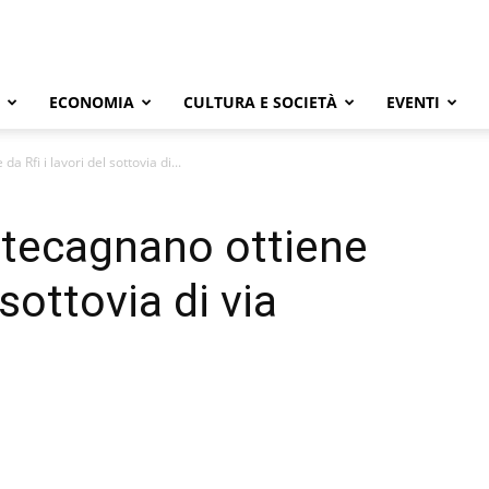
ECONOMIA
CULTURA E SOCIETÀ
EVENTI
 Rfi i lavori del sottovia di...
ntecagnano ottiene
 sottovia di via