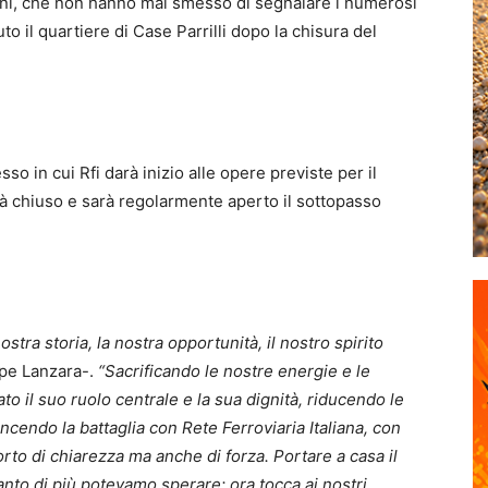
adini, che non hanno mai smesso di segnalare i numerosi
to il quartiere di Case Parrilli dopo la chisura del
so in cui Rfi darà inizio alle opere previste per il
rrà chiuso e sarà regolarmente aperto il sottopasso
stra storia, la nostra opportunità, il nostro spirito
ppe Lanzara-.
“Sacrificando le nostre energie e le
o il suo ruolo centrale e la sua dignità, riducendo le
ncendo la battaglia con Rete Ferroviaria Italiana, con
to di chiarezza ma anche di forza. Portare a casa il
anto di più potevamo sperare: ora tocca ai nostri