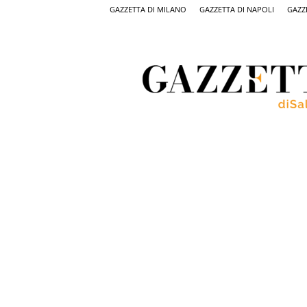
GAZZETTA DI MILANO
GAZZETTA DI NAPOLI
GAZZ
Gazzetta
di
Salerno,
il
quotidiano
on
line
di
Salerno