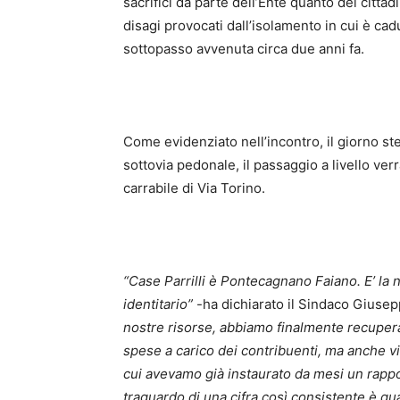
sacrifici da parte dell’Ente quanto dei citt
disagi provocati dall’isolamento in cui è cadu
sottopasso avvenuta circa due anni fa.
Come evidenziato nell’incontro, il giorno stes
sottovia pedonale, il passaggio a livello ve
carrabile di Via Torino.
“Case Parrilli è Pontecagnano Faiano. E’ la no
identitario”
-ha dichiarato il Sindaco Giuse
nostre risorse, abbiamo finalmente recuperat
spese a carico dei contribuenti, ma anche vi
cui avevamo già instaurato da mesi un rappor
traguardo di una cifra così consistente è qu